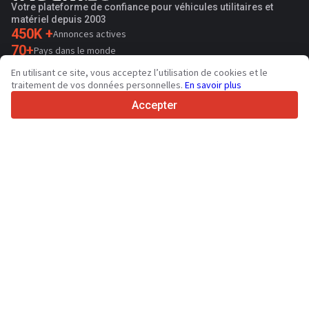
Votre plateforme de confiance pour véhicules utilitaires et
matériel depuis 2003
450K +
Annonces actives
70+
Pays dans le monde
36
Langues prises en charge
En utilisant ce site, vous acceptez l’utilisation de cookies et le
traitement de vos données personnelles.
En savoir plus
4.7/5
Trustpilot
Accepter
Aux vendeurs
Services de promotion
Tarifs aux services payants du site
Assistance
Aux acheteurs
Avis sur les marques
Salons
Crédit-bail