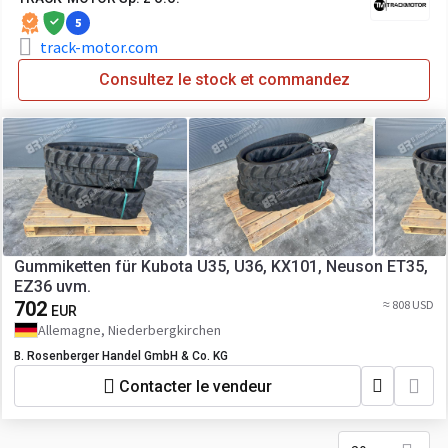
5
track-motor.com
Consultez le stock et commandez
Gummiketten für Kubota U35, U36, KX101, Neuson ET35,
EZ36 uvm.
702
≈ 808 USD
EUR
Allemagne, Niederbergkirchen
B. Rosenberger Handel GmbH & Co. KG
Contacter le vendeur