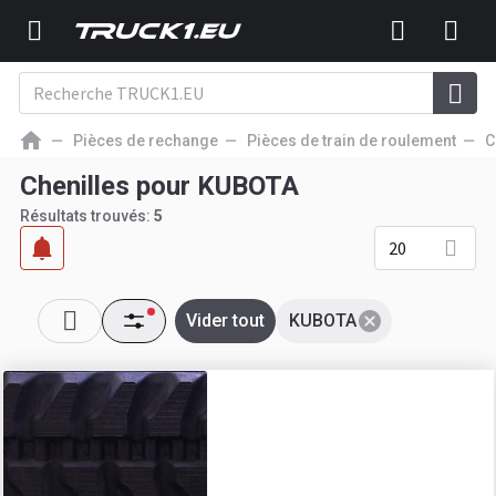
Pièces de rechange
Pièces de train de roulement
C
Chenilles pour KUBOTA
Résultats trouvés:
5
20
Vider tout
KUBOTA