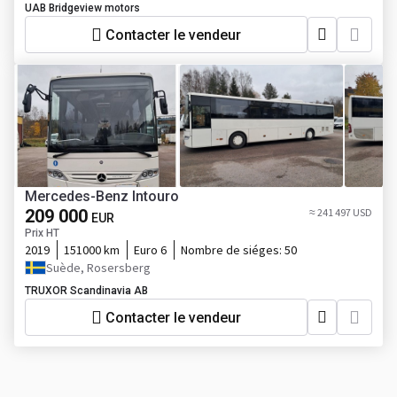
UAB Bridgeview motors
Contacter le vendeur
Mercedes-Benz Intouro
209 000
≈ 241 497 USD
EUR
Prix HT
2019
151000 km
Euro 6
Nombre de siéges:
50
Suède, Rosersberg
TRUXOR Scandinavia AB
Contacter le vendeur