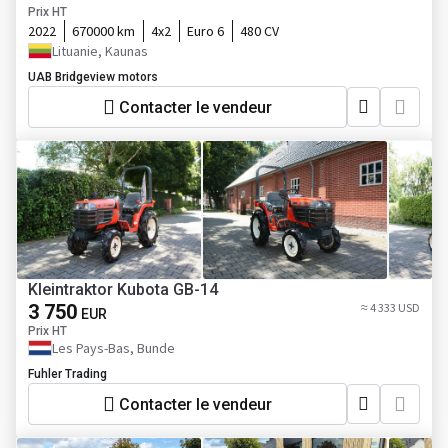
Prix HT
2022
670000 km
4x2
Euro 6
480 CV
Lituanie, Kaunas
UAB Bridgeview motors
Contacter le vendeur
Kleintraktor Kubota GB-14
3 750
≈ 4 333 USD
EUR
Prix HT
Les Pays-Bas, Bunde
Fuhler Trading
Contacter le vendeur