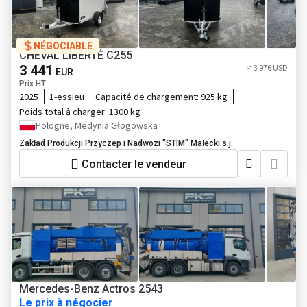
NÉGOCIABLE
CHEVAL LIBERTÉ C255
3 441
≈ 3 976 USD
EUR
Prix HT
2025
1-essieu
Capacité de chargement:
925 kg
Poids total à charger:
1300 kg
Pologne, Medynia Głogowska
Zakład Produkcji Przyczep i Nadwozi "STIM" Małecki s.j.
Contacter le vendeur
Mercedes-Benz Actros 2543
Le prix à négocier