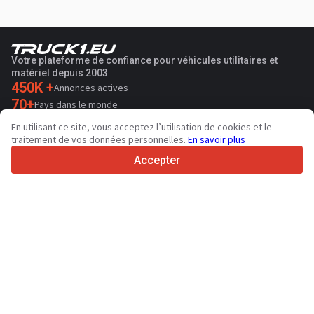
Votre plateforme de confiance pour véhicules utilitaires et
matériel depuis 2003
450K +
Annonces actives
70+
Pays dans le monde
36
Langues prises en charge
En utilisant ce site, vous acceptez l’utilisation de cookies et le
traitement de vos données personnelles.
En savoir plus
4.7/5
Trustpilot
Accepter
Aux vendeurs
Services de promotion
Tarifs aux services payants du site
Assistance
Aux acheteurs
Avis sur les marques