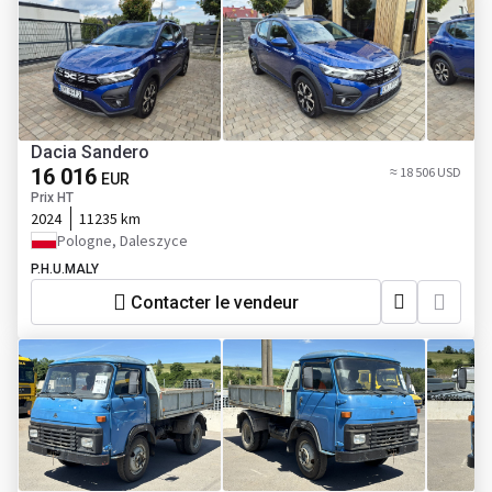
Dacia Sandero
16 016
≈ 18 506 USD
EUR
Prix HT
2024
11235 km
Pologne, Daleszyce
P.H.U.MALY
Contacter le vendeur