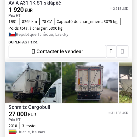
AVIA A31.1K S1 sklápěč
1 920
≈ 2 218 USD
EUR
Prix HT
1991
8264 km
78 CV
Capacité de chargement:
3075 kg
Poids total à charger:
5990 kg
République Tchèque, Lavičky
SUPERFAST s.r.o.
Contacter le vendeur
Schmitz Cargobull
27 000
≈ 31 198 USD
EUR
Prix HT
2018
3-essieu
Lituanie, Kaunas