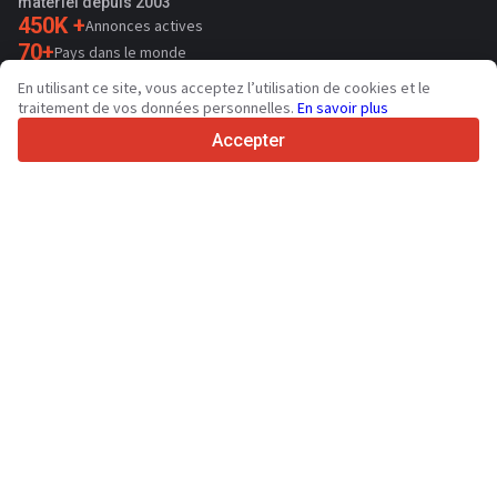
matériel depuis 2003
450K +
Annonces actives
70+
Pays dans le monde
36
Langues prises en charge
En utilisant ce site, vous acceptez l’utilisation de cookies et le
traitement de vos données personnelles.
En savoir plus
4.7/5
Trustpilot
Accepter
Aux vendeurs
Services de promotion
Tarifs aux services payants du site
Assistance
Aux acheteurs
Avis sur les marques
Salons
Crédit-bail