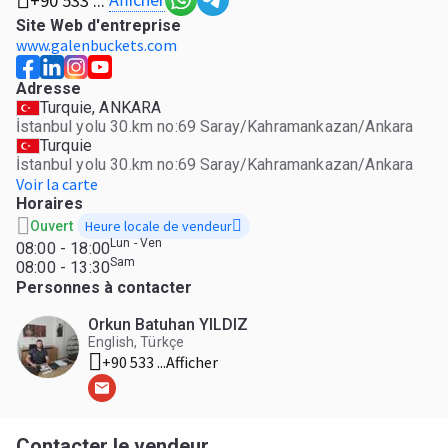
+90 533 ...
Site Web d'entreprise
www.galenbuckets.com
Adresse
Turquie, ANKARA
İstanbul yolu 30.km no:69 Saray/Kahramankazan/Ankara
Turquie
İstanbul yolu 30.km no:69 Saray/Kahramankazan/Ankara
Voir la carte
Horaires
Heure locale de vendeur
Ouvert
Lun - Ven
08:00 - 18:00
Sam
08:00 - 13:30
Personnes à contacter
Orkun Batuhan YILDIZ
English, Türkçe
+90 533 ...
Afficher
Contacter le vendeur