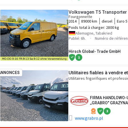
Volkswagen T5 Transporter
Fourgonnette
2014
89000 km
diesel
Euro 5
Poids total à charger:
2800 kg
Allemagne, Tabakried
Publié: 6h.
Numéro de référen
Hirsch Global- Trade GmbH
1
Utilitaires fiables à vendre e
ANNONCES
Utilitaires frigorifiques et profes
FIRMA HANDLOWO-
,,GRABRO" GRAŻYN
3
www.grabro.pl