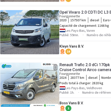
Opel Vivaro 2.0 CDTI DC L3
Fourgonnette
2020
157507 km
diesel
Euro 
Capacité de chargement:
1166 kg
Les Pays-Bas, Vuren
Publié: 59mn.
Numéro de réfé
Kleyn Vans B.V.
14
Renault Trafic 2.0 dCi 170p
Cruise Control Airco camer
Fourgonnette
2024
28377 km
diesel
Nombr
Poids total à charger:
2820 kg
Les Pays-Bas, Veldhoven
Publié: 1h.
Numéro de référen
Boss Vans B.V.
1