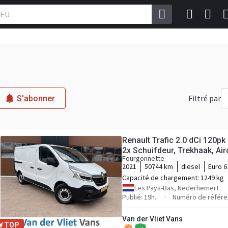
Filtré par
S'abonner
Renault Trafic 2.0 dCi 120p
2x Schuifdeur, Trekhaak, Air
Fourgonnette
controle, Onderhoudshistor
2021
50744 km
diesel
Euro 6
Capacité de chargement:
1249 kg
Les Pays-Bas, Nederhemert
Publié: 19h.
Numéro de référe
Van der Vliet Vans
TOP