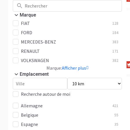
Marque
FIAT
128
FORD
184
MERCEDES-BENZ
383
RENAULT
171
VOLKSWAGEN
382
Marque:
Afficher plus
Emplacement
Recherche autour de moi
Allemagne
421
Belgique
55
Espagne
35