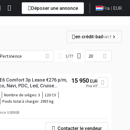
Déposer une annonce
Fra
| EUR
en crédit-bail
1417
Pertinence
20
1
/
77
k E6 Comfort 3p Lease €276 p/m,
15 950
EUR
co, Navi, PDC, Led, Cruise
Prix HT
ie aanwezig
Nombre de siéges:
3
120 CV
Poids total à charger:
2955 kg
nce VJB86B
Contacter le vendeur