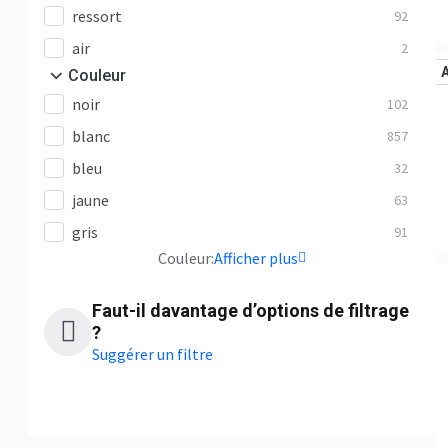
ressort
92
air
2
Сouleur
noir
102
blanc
857
bleu
32
jaune
63
gris
91
Сouleur:
Afficher plus
Faut-il davantage d’options de filtrage
?
Suggérer un filtre