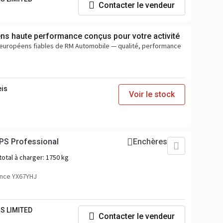
Contacter le vendeur
ens haute performance conçus pour votre activité
s européens fiables de RM Automobile — qualité, performance
eis
Voir le stock
PS Professional
Enchères
total à charger:
1750 kg
nce YX67YHJ
S LIMITED
Contacter le vendeur