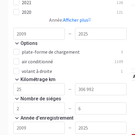
2021
126
2020
121
Année:
Afficher plus
—
Options
plate-forme de chargement
3
air conditionné
1109
volant à droite
1
Kilométrage km
—
Nombre de siéges
—
Année d'enregistrement
—