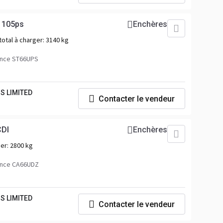
 105ps
Enchères
total à charger:
3140 kg
ence ST66UPS
S LIMITED
Contacter le vendeur
DI
Enchères
ger:
2800 kg
ence CA66UDZ
S LIMITED
Contacter le vendeur