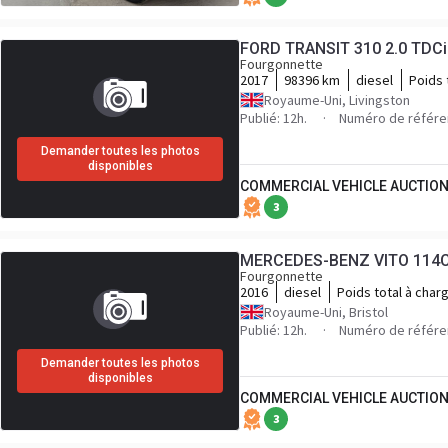
FORD TRANSIT 310 2.0 TDCi
Fourgonnette
2017
98396 km
diesel
Poids 
Royaume-Uni, Livingston
Publié: 12h.
Numéro de référ
Demander toutes les photos
disponibles
COMMERCIAL VEHICLE AUCTION
3
MERCEDES-BENZ VITO 114C
Fourgonnette
2016
diesel
Poids total à char
Royaume-Uni, Bristol
Publié: 12h.
Numéro de référ
Demander toutes les photos
disponibles
COMMERCIAL VEHICLE AUCTION
3