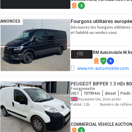
3
Fourgons utilitaires europé
ANNONCES
Découvrez les fourgons utilitaire
et fiabilité au rendez-vous
RM Automobile M.R
5
www.rm-automobile.com
PEUGEOT BIPPER 1.3 HDi 80
Fourgonnette
2017
70799 km
diesel
Poids 
Royaume-Uni, Doncaster
Publié: 12h.
Numéro de référe
COMMERCIAL VEHICLE AUCTION
3