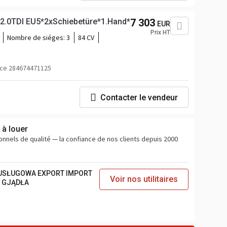
 2.0TDI EU5*2xSchiebetüre*1.Hand*
7 303
EUR
Prix HT
Nombre de siéges:
3
84 CV
ce 284674471125
Contacter le vendeur
t à louer
sionnels de qualité — la confiance de nos clients depuis 2000
USŁUGOWA EXPORT IMPORT
Voir nos utilitaires
A GJĄDŁA