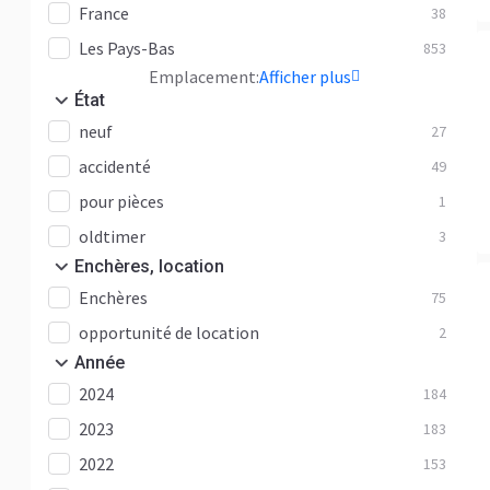
France
38
Les Pays-Bas
853
Emplacement:
Afficher plus
État
neuf
27
accidenté
49
pour pièces
1
oldtimer
3
Enchères, location
Enchères
75
opportunité de location
2
Année
2024
184
2023
183
2022
153