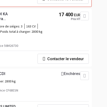
I KA
17 400
EUR
a...
Prix HT
re de siéges:
3
163 CV
Poids total à charger:
2800 kg
nce 56M26730
Contacter le vendeur
CDI
Enchères
ger:
2800 kg
ence CF68ESN
S LIMITED