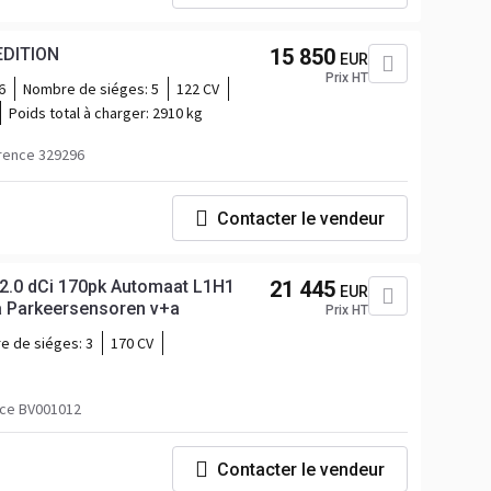
 EDITION
15 850
EUR
Prix HT
6
Nombre de siéges:
5
122 CV
Poids total à charger:
2910 kg
rence 329296
Contacter le vendeur
k 2.0 dCi 170pk Automaat L1H1
21 445
EUR
a Parkeersensoren v+a
Prix HT
e de siéges:
3
170 CV
ce BV001012
Contacter le vendeur