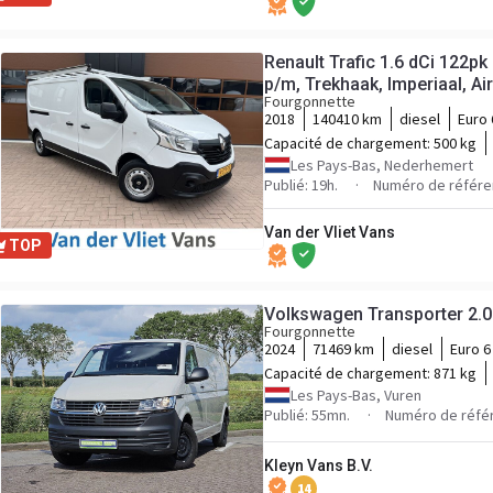
Renault Trafic 1.6 dCi 122p
p/m, Trekhaak, Imperiaal, Ai
Fourgonnette
2018
140410 km
diesel
Euro 
Capacité de chargement:
500 kg
Les Pays-Bas, Nederhemert
Publié: 19h.
Numéro de référe
Van der Vliet Vans
TOP
Volkswagen Transporter 2.0
Fourgonnette
2024
71469 km
diesel
Euro 6
Capacité de chargement:
871 kg
Les Pays-Bas, Vuren
Publié: 55mn.
Numéro de réfé
Kleyn Vans B.V.
14