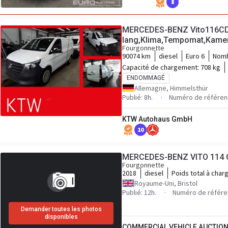
8
MERCEDES-BENZ Vito116CD
lang,Klima,Tempomat,Kamer
Fourgonnette
90074 km
diesel
Euro 6
Nomb
Capacité de chargement:
708 kg
ENDOMMAGÉ
Allemagne, Himmelsthür
Publié: 8h.
Numéro de référe
KTW Autohaus GmbH
10
MERCEDES-BENZ VITO 114 
Fourgonnette
2018
diesel
Poids total à char
Royaume-Uni, Bristol
Publié: 12h.
Numéro de référ
Demander toutes les photos
disponibles
COMMERCIAL VEHICLE AUCTION