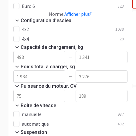
Euro 6
823
Norme:
Afficher plus
Configuration d'essieu
4x2
1039
4x4
28
Capacité de chargement, kg
—
Poids total à charger, kg
—
Puissance du moteur, CV
—
Boîte de vitesse
manuelle
987
automatique
482
Suspension