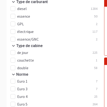
Type de carburant
diesel
1284
essence
50
GPL
2
électrique
117
essence/GNC
2
Type de cabine
de jour
225
couchette
1
double
58
Norme
Euro 1
7
Euro 3
7
Euro 4
25
Euro 5
264