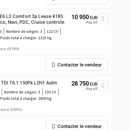
k E6 L2 Comfort 3p Lease €185
10 950
EUR
rco, Navi, PDC, Cruise controle.
Prix HT
6
Nombre de siéges:
3
122 CV
Poids total à charger:
2225 kg
nce V379TK
Contacter le vendeur
 TDI T6.1 150Pk L2H1 Autm
28 750
EUR
Prix HT
Nombre de siéges:
3
150 CV
Poids total à charger:
2800 kg
rence 329552
Contacter le vendeur