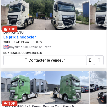
TOP
DAF XF 510
Le prix à négocier
2018
874313 km
510 CV
Royaume-Uni, Stoke-on-Trent
ROY HOWELL COMMERCIALS
Contacter le vendeur
TOP
DAF XF 450 4x2 Super Space Cab Euro 6