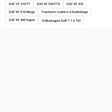
DAF CF 410 FT
DAF XF 530 FTS
DAF XF 410
DAF XF 510 Mega
Tracteurs routiers à Dudelange
DAF XF 460 Super
Volkswagen Golf 7 1.6 TDI