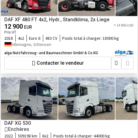
DAF XF 480 FT 4x2, Hydr., Standklima, 2x Liege
12 900
≈ 14 906 USD
EUR
Prix HT
2018
4x2
Euro 6
483 CV
Poids total à charger:
18000 kg
Allemagne, Sittensen
alga Nutzfahrzeug- und Baumaschinen GmbH & Co.KG
Contacter le vendeur
DAF XG 530
Enchères
2022
509198 km
6x2
Poids total à charger:
44000 kg