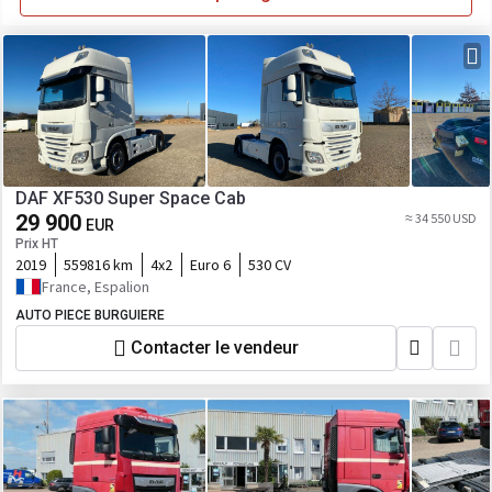
DAF XF530 Super Space Cab
29 900
≈ 34 550 USD
EUR
Prix HT
2019
559816 km
4x2
Euro 6
530 CV
France, Espalion
AUTO PIECE BURGUIERE
Contacter le vendeur