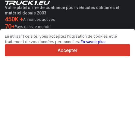
Votre plateforme de confiance pour véhicules utilitaires et
matériel depuis 2003
450K +
Annonces actives
70+
Pays dans le monde
36
Langues prises en charge
En utilisant ce site, vous acceptez l’utilisation de cookies et le
traitement de vos données personnelles.
En savoir plus
4.7/5
Trustpilot
Accepter
Aux vendeurs
Services de promotion
Tarifs aux services payants du site
Assistance
Aux acheteurs
Avis sur les marques
Salons