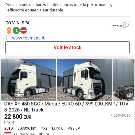
Des camions utilitaires fiables conçus pour la performance,
l’efficacité et une valeur durable
CO.V.IN. SPA
2
www.covinspa.it
Voir le stock
DAF XF 480 SCC / Mega / EURO 6D / 399.000..KM!! / TUV:
8-2026 / NL Truck
22 800
≈ 26 346 USD
EUR
Prix HT
2019
398896 km
4x2
Euro 6
483 CV
Les Pays-Bas, Tilburg