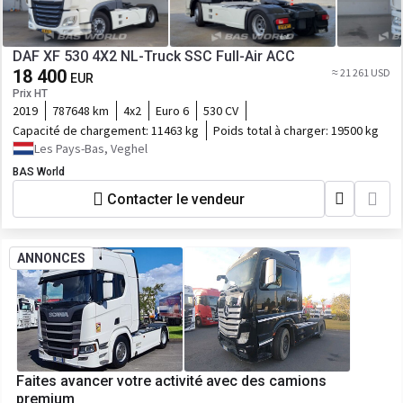
DAF XF 530 4X2 NL-Truck SSC Full-Air ACC
18 400
≈ 21 261 USD
EUR
Prix HT
2019
787648 km
4x2
Euro 6
530 CV
Capacité de chargement:
11463 kg
Poids total à charger:
19500 kg
Les Pays-Bas, Veghel
BAS World
Contacter le vendeur
ANNONCES
Faites avancer votre activité avec des camions
premium