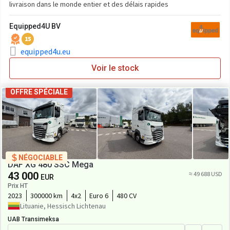
livraison dans le monde entier et des délais rapides
Equipped4U BV
15
equipped4u.eu
Voir le stock
OFFRE SPÉCIALE
NÉGOCIABLE
DAF XG 480 SSC Mega
43 000
≈ 49 688 USD
EUR
Prix HT
2023
300000 km
4x2
Euro 6
480 CV
Lituanie, Hessisch Lichtenau
UAB Transimeksa