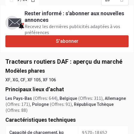
Rester informé : s'abonner aux nouvelles
annonces
Recevez les dernières publicités adaptées à vos
préférences
S'abonner
Tracteurs routiers DAF : aperçu du marché
Modèles phares
,
,
,
,
XF
XG
CF
XF 105
XF 106
Principaux lieux d’achat
(Offres: 644)
,
(Offres: 311)
,
Les Pays-Bas
Belgique
Allemagne
(Offres: 171)
,
(Offres: 91)
,
Pologne
République Tchèque
(Offres: 88)
Caractéristiques techniques
9 570–18 652
Capacité de chargement, kg