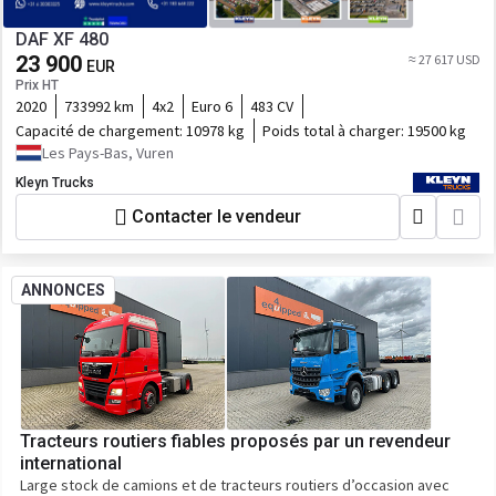
DAF XF 480
23 900
≈ 27 617 USD
EUR
Prix HT
2020
733992 km
4x2
Euro 6
483 CV
Capacité de chargement:
10978 kg
Poids total à charger:
19500 kg
Les Pays-Bas, Vuren
Kleyn Trucks
Contacter le vendeur
ANNONCES
Tracteurs routiers fiables proposés par un revendeur
international
Large stock de camions et de tracteurs routiers d’occasion avec