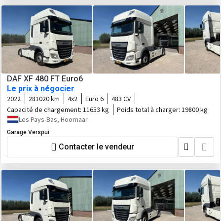
DAF XF 480 FT Euro6
Le prix à négocier
2022
281020 km
4x2
Euro 6
483 CV
Capacité de chargement:
11653 kg
Poids total à charger:
19800 kg
Les Pays-Bas, Hoornaar
Garage Verspui
Contacter le vendeur