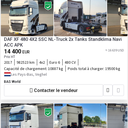
DAF XF 480 4X2 SSC NL-Truck 2x Tanks Standklima Navi
ACC APK
14 400
≈ 16 639 USD
EUR
Prix HT
2017
982523 km
4x2
Euro 6
480 CV
Capacité de chargement:
10887 kg
Poids total à charger:
19500 kg
Les Pays-Bas, Veghel
BAS World
Contacter le vendeur