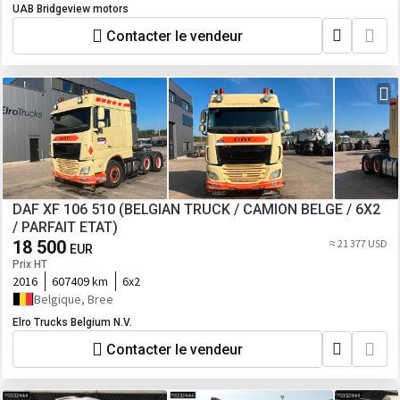
UAB Bridgeview motors
Contacter le vendeur
DAF XF 106 510 (BELGIAN TRUCK / CAMION BELGE / 6X2
/ PARFAIT ETAT)
18 500
≈ 21 377 USD
EUR
Prix HT
2016
607409 km
6x2
Belgique, Bree
Elro Trucks Belgium N.V.
Contacter le vendeur