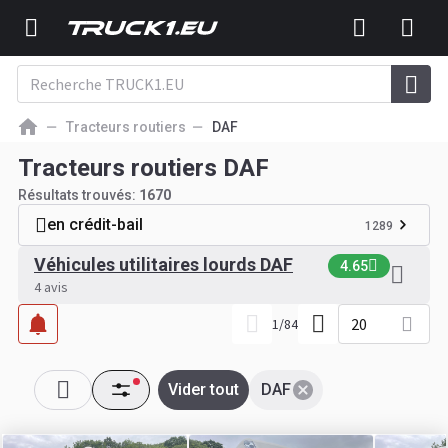
Tracteurs routiers
DAF
Tracteurs routiers DAF
Résultats trouvés:
1670
en crédit-bail
1289
Véhicules utilitaires lourds DAF
4.65
4 avis
20
1
/
84
Vider tout
DAF