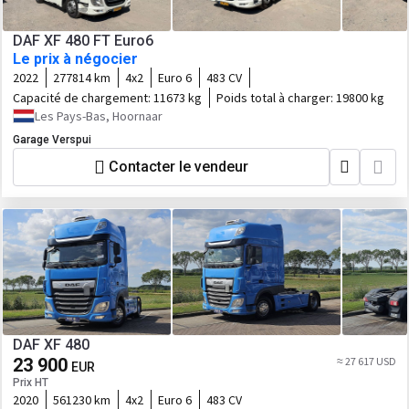
DAF XF 480 FT Euro6
Le prix à négocier
2022
277814 km
4x2
Euro 6
483 CV
Capacité de chargement:
11673 kg
Poids total à charger:
19800 kg
Les Pays-Bas, Hoornaar
Garage Verspui
Contacter le vendeur
DAF XF 480
23 900
≈ 27 617 USD
EUR
Prix HT
2020
561230 km
4x2
Euro 6
483 CV