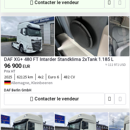
Contacter le vendeur
DAF XG+ 480 FT Intarder Standklima 2xTank 1.185 L
96 900
≈ 111 971 USD
EUR
Prix HT
2025
62125 km
4x2
Euro 6
482 CV
Allemagne, Kleinbeeren
DAF Berlin GmbH
Contacter le vendeur