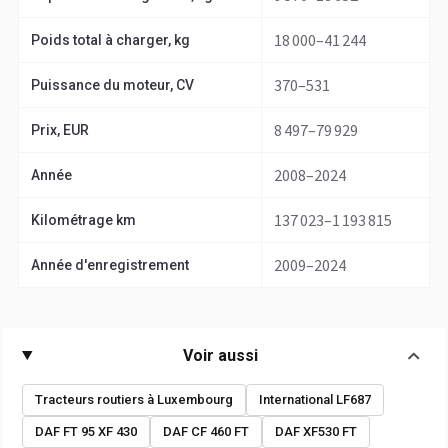
18 000–41 244
Poids total à charger, kg
370–531
Puissance du moteur, CV
8 497–79 929
Prix, EUR
2008–2024
Année
137 023–1 193 815
Kilométrage km
2009–2024
Année d'enregistrement
Voir aussi
Tracteurs routiers à Luxembourg
International LF687
DAF FT 95 XF 430
DAF CF 460 FT
DAF XF530 FT