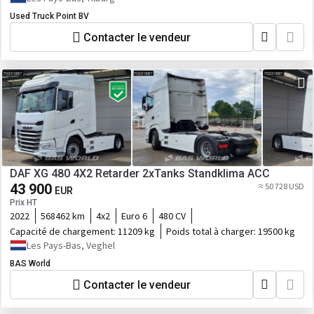
Used Truck Point BV
Contacter le vendeur
DAF XG 480 4X2 Retarder 2xTanks Standklima ACC
43 900
≈ 50 728 USD
EUR
Prix HT
2022
568462 km
4x2
Euro 6
480 CV
Capacité de chargement:
11209 kg
Poids total à charger:
19500 kg
Les Pays-Bas, Veghel
BAS World
Contacter le vendeur