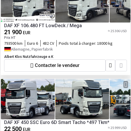
DAF XF 106.480 FT LowDeck / Mega
21 900
≈ 25 306 USD
EUR
Prix HT
793500 km
Euro 6
482 CV
Poids total à charger:
18000 kg
Allemagne, Papierfabrik
Albert Klos Nutzfahrzeuge e.K
Contacter le vendeur
DAF XF 450 SSC Euro 6D Smart Tacho *497 Tkm*
22 500
≈ 25 999 USD
EUR