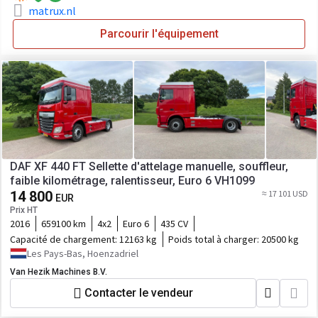
matrux.nl
Parcourir l'équipement
DAF XF 440 FT Sellette d'attelage manuelle, souffleur,
faible kilométrage, ralentisseur, Euro 6 VH1099
14 800
≈ 17 101 USD
EUR
Prix HT
2016
659100 km
4x2
Euro 6
435 CV
Capacité de chargement:
12163 kg
Poids total à charger:
20500 kg
Les Pays-Bas, Hoenzadriel
Van Hezik Machines B.V.
Contacter le vendeur