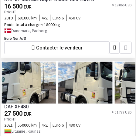
16 500
≈ 19 066 USD
EUR
Prix HT
2019
681000 km
4x2
Euro 6
450 CV
Poids total à charger:
18000 kg
Danemark, Padborg
Euro Nor A/S
Contacter le vendeur
DAF XF480
27 500
≈ 31 777 USD
EUR
Prix HT
2021
550000 km
4x2
Euro 6
480 CV
Lituanie, Kaunas