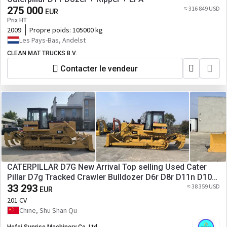
275 000
≈ 316 849 USD
EUR
Prix HT
2009
Propre poids:
105000 kg
Les Pays-Bas, Andelst
CLEAN MAT TRUCKS B.V.
Contacter le vendeur
CATERPILLAR D7G New Arrival Top selling Used Cater
Pillar D7g Tracked Crawler Bulldozer D6r D8r D11n D10n
D8K D7r D7h D7g2 Secondhand hydraulic Dozer
33 293
≈ 38 359 USD
EUR
201 CV
Chine, Shu Shan Qu