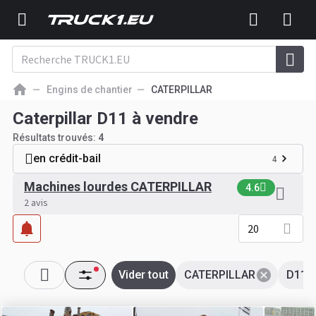
Engins de chantier
CATERPILLAR
Caterpillar D11 à vendre
Résultats trouvés:
4
en crédit-bail
4
Machines lourdes CATERPILLAR
4.6
2 avis
20
Vider tout
CATERPILLAR
D11