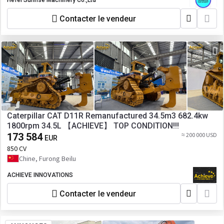
Hefei Sunrise Machinery Co.,Ltd
Contacter le vendeur
Caterpillar CAT D11R Remanufactured 34.5m3 682.4kw
1800rpm 34.5L 【ACHIEVE】 TOP CONDITION!!!
173 584
≈ 200 000 USD
EUR
850 CV
Chine, Furong Beilu
ACHIEVE INNOVATIONS
Contacter le vendeur