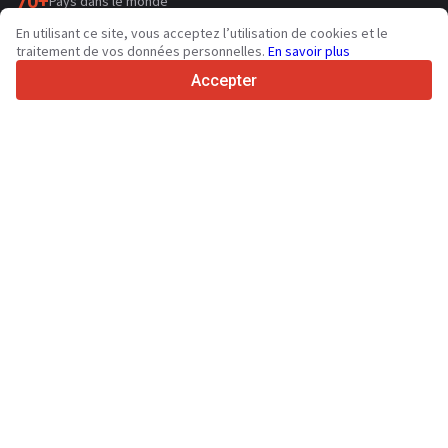
70+
Pays dans le monde
36
Langues prises en charge
En utilisant ce site, vous acceptez l’utilisation de cookies et le
traitement de vos données personnelles.
En savoir plus
4.7/5
Trustpilot
Accepter
Aux vendeurs
Services de promotion
Tarifs aux services payants du site
Assistance
Aux acheteurs
Avis sur les marques
Salons
Crédit-bail
Informations
À propos de Truck1