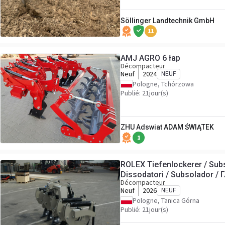
Söllinger Landtechnik GmbH
11
AMJ AGRO 6 łap
Décompacteur
Neuf
2024
NEUF
Pologne, Tchórzowa
Publié: 21jour(s)
ZHU Adswiat ADAM ŚWIĄTEK
1
ROLEX Tiefenlockerer / Sub
Dissodatori / Subsolador /
Décompacteur
Neuf
2026
NEUF
Pologne, Tanica Górna
Publié: 21jour(s)