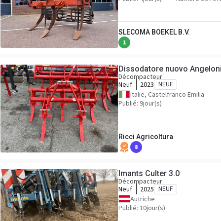
SLECOMA BOEKEL B.V.
1
Dissodatore nuovo Angeloni
Décompacteur
Neuf
2023
NEUF
Italie, Castelfranco Emilia
Publié: 9jour(s)
Ricci Agricoltura
8
Imants Culter 3.0
Décompacteur
Neuf
2025
NEUF
Autriche
Publié: 10jour(s)