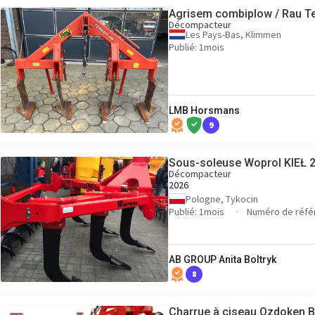
Agrisem combiplow / Rau T
Décompacteur
Les Pays-Bas, Klimmen
Publié: 1mois
LMB Horsmans
9
Sous-soleuse Woprol KIEŁ 2
Décompacteur
2026
Pologne, Tykocin
Publié: 1mois
Numéro de réfé
AB GROUP Anita Boltryk
8
Charrue à ciseau Ozdoken B