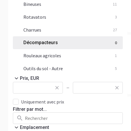
Bineuses
11
Rotavators
3
Charrues
27
Décompacteurs
0
Rouleaux agricoles
1
Outils du sol - Autre
5
Prix, EUR
—
Uniquement avec prix
Filtrer par mot...
Emplacement