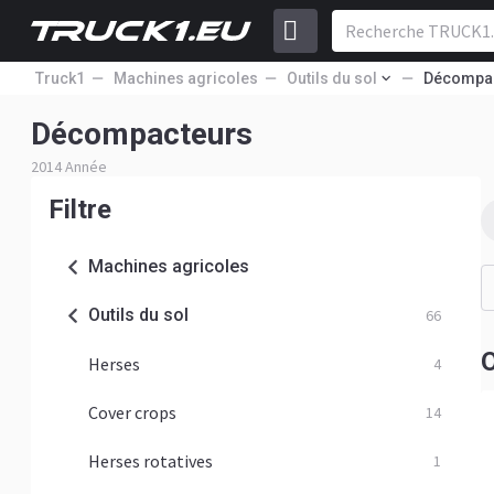
Truck1
Machines agricoles
Outils du sol
Décompa
Décompacteurs
2014 Année
Filtre
Machines agricoles
Outils du sol
66
O
Herses
4
Cover crops
14
Herses rotatives
1