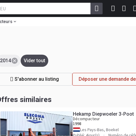
cteurs
2014
Vider tout
S'abonner au listing
Déposer une demande de
ffres similaires
Hekamp Diepwoeler 3-Poot
Décompacteur
1998
Les Pays-Bas, Boekel
Publié: 4jour(s)
Numéro de réf