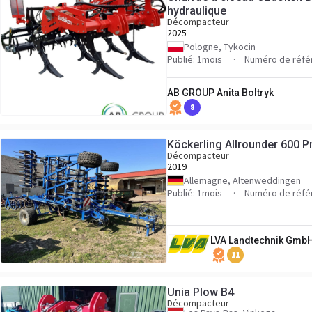
hydraulique
Décompacteur
2025
Pologne, Tykocin
Publié: 1mois
Numéro de réfé
AB GROUP Anita Boltryk
8
Köckerling Allrounder 600 Pr
Décompacteur
2019
Allemagne, Altenweddingen
Publié: 1mois
Numéro de réfé
LVA Landtechnik Gmb
11
Unia Plow B4
Décompacteur