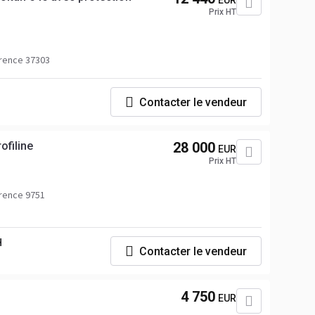
EUR
Prix HT
rence 37303
Contacter le vendeur
ofiline
28 000
EUR
Prix HT
rence 9751
H
Contacter le vendeur
4 750
EUR