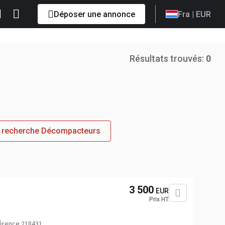
Déposer une annonce
Fra
| EUR
Résultats trouvés:
0
 recherche Décompacteurs
3 500
EUR
Prix HT
érence 218431