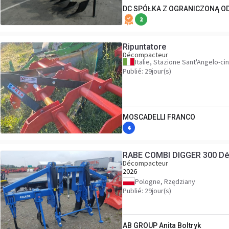
DC SPÓŁKA Z OGRANICZONĄ O
2
Ripuntatore
Décompacteur
Italie, Stazione Sant'Angelo-ci
Publié: 29jour(s)
MOSCADELLI FRANCO
4
RABE COMBI DIGGER 300 Dé
Décompacteur
2026
Pologne, Rzędziany
Publié: 29jour(s)
AB GROUP Anita Boltryk