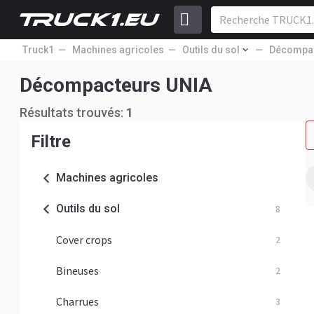
Truck1
Machines agricoles
Outils du sol
Décompa
Décompacteurs UNIA
Résultats trouvés:
1
Filtre
Machines agricoles
Outils du sol
8
Cover crops
2
Bineuses
2
Charrues
3