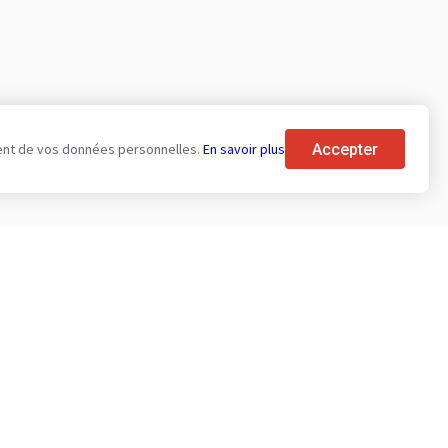
Accepter
tement de vos données personnelles.
En savoir plus
urs
Aux acheteurs
Infor
 promotion
Avis sur les marques
À prop
rvices payants du
Salons
Blog