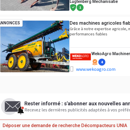
Lugtenberg Mechanisatie
1
Des machines agricoles fiab
ANNONCES
Grâce à notre expertise agricole, n
performances fiables
WekoAgro Machiner
4
www.wekoagro.com
Rester informé : s'abonner aux nouvelles a
Recevez les dernières publicités adaptées à vos préfé
Déposer une demande de recherche Décompacteurs UNIA