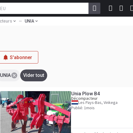
cteurs
UNIA
S'abonner
UNIA
Vider tout
Unia Plow B4
Décompacteur
Les Pays-Bas, Vinkega
Publié: 1mois