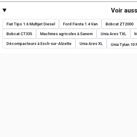
Voir auss
Fiat Tipo 1.6 Multijet Diesel
Ford Fiesta 1.4 Van
Bobcat ZT2000
Bobcat CT335
Machines agricoles à Sanem
Unia Ares TXL
M
Décompacteurs à Esch-sur-Alzette
Unia Ares XL
Unia Tytan 10 