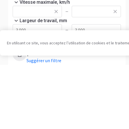
Vitesse maximale, km/h
—
Largeur de travail, mm
—
En utilisant ce site, vous acceptez l’utilisation de cookies et le trai
Faut-il davantage d’options de filtrage
?
Suggérer un filtre
Vider tout
Aux vende
Votre plateforme de confiance pour
Services de
véhicules utilitaires et matériel depuis 2003
450K +
Annonces actives
Tarifs aux se