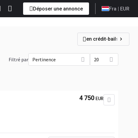
Déposer une annonce
Fra
| EUR
en crédit-bail
1
Filtré par
Pertinence
20
4 750
EUR