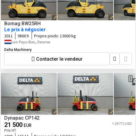
Bomag BW25RH
Le prix à négocier
2011
9860 h
Propre poids:
13600 kg
Les Pays-Bas, Deurne
Delta Machinery
Contacter le vendeur
Dynapac CP142
21 500
≈ 24 771 USD
EUR
Prix HT