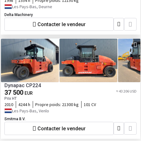
1998
1554 h
Propre poids:
12150 kg
Les Pays-Bas, Deurne
Delta Machinery
Contacter le vendeur
Dynapac CP224
37 500
≈ 43 206 USD
EUR
Prix HT
2010
4244 h
Propre poids:
21300 kg
101 CV
Les Pays-Bas, Venlo
Smitma B.V.
Contacter le vendeur