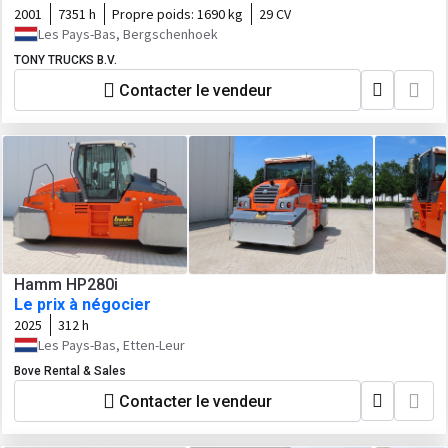
2001
7351 h
Propre poids:
1690 kg
29 CV
Les Pays-Bas, Bergschenhoek
TONY TRUCKS B.V.
Contacter le vendeur
Hamm HP280i
Le prix à négocier
2025
312 h
Les Pays-Bas, Etten-Leur
Bove Rental & Sales
Contacter le vendeur