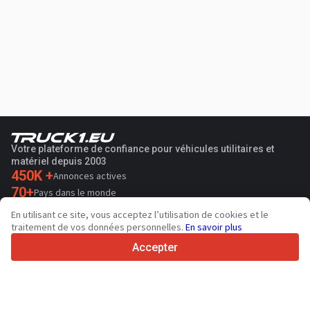
Votre plateforme de confiance pour véhicules utilitaires et
matériel depuis 2003
450K +
Annonces actives
70+
Pays dans le monde
36
Langues prises en charge
En utilisant ce site, vous acceptez l’utilisation de cookies et le
traitement de vos données personnelles.
En savoir plus
4.7/5
Trustpilot
Accepter
Aux vendeurs
Services de promotion