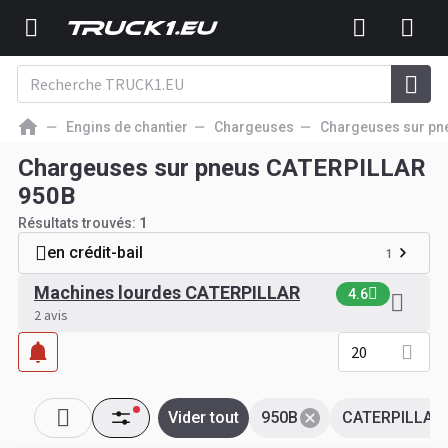
Engins de chantier
Chargeuses
Chargeuses sur pn
Chargeuses sur pneus CATERPILLAR
950B
Résultats trouvés:
1
en crédit-bail
1
Machines lourdes CATERPILLAR
4.6
2 avis
20
Vider tout
950B
CATERPILLAR