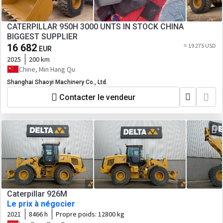
CATERPILLAR 950H 3000 UNTS IN STOCK CHINA
BIGGEST SUPPLIER
16 682
≈ 19 275 USD
EUR
2025
200 km
Chine, Min Hang Qu
Shanghai Shaoyi Machinery Co., Ltd.
Contacter le vendeur
Caterpillar 926M
Le prix à négocier
2021
8466 h
Propre poids:
12800 kg