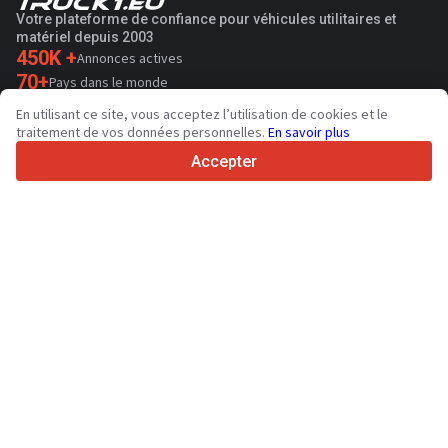
Votre plateforme de confiance pour véhicules utilitaires et
matériel depuis 2003
450K +
Annonces actives
70+
Pays dans le monde
36
Langues prises en charge
En utilisant ce site, vous acceptez l’utilisation de cookies et le
traitement de vos données personnelles.
En savoir plus
4.7/5
Trustpilot
Accepter
Aux vendeurs
Services de promotion
Tarifs aux services payants du site
Assistance
Aux acheteurs
Avis sur les marques
Salons
Crédit-bail