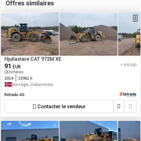
Offres similaires
Hjullastare CAT 972M XE
91
≈ 105 USD
EUR
Enchères
2014
15961 h
Norvège, Oskarström
Retrade AS
Contacter le vendeur