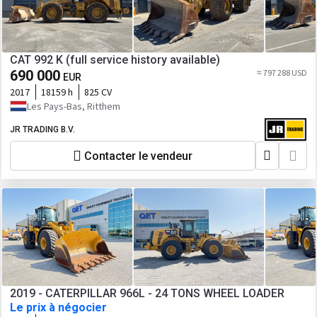
CAT 992 K (full service history available)
690 000
≈ 797 288 USD
EUR
2017
18159 h
825 CV
Les Pays-Bas, Ritthem
JR TRADING B.V.
Contacter le vendeur
2019 - CATERPILLAR 966L - 24 TONS WHEEL LOADER
Le prix à négocier