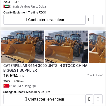
2023
33 h
Émirats Arabes Unis, Dubai
Quality Equipment Trading FZCO
Contacter le vendeur
CATERPILLAR 966H 3000 UNTS IN STOCK CHINA
BIGGEST SUPPLIER
16 594
≈ 19 174 USD
EUR
2025
200 km
Chine, Min Hang Qu
Shanghai Shaoyi Machinery Co., Ltd.
Contacter le vendeur