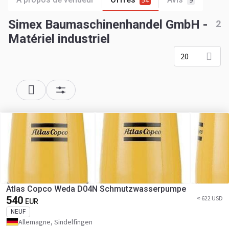
54
9
Simex Baumaschinenhandel GmbH -
2
Matériel industriel
20
Atlas Copco Weda D04N Schmutzwasserpumpe
540
≈ 622 USD
EUR
NEUF
Allemagne, Sindelfingen