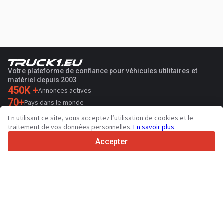
Votre plateforme de confiance pour véhicules utilitaires et
matériel depuis 2003
450K +
Annonces actives
70+
Pays dans le monde
36
Langues prises en charge
En utilisant ce site, vous acceptez l’utilisation de cookies et le
traitement de vos données personnelles.
En savoir plus
4.7/5
Trustpilot
Accepter
Aux vendeurs
Services de promotion
Tarifs aux services payants du site
Assistance