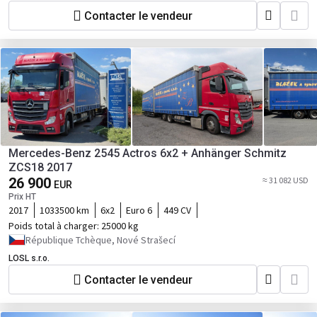
Contacter le vendeur
Mercedes-Benz 2545 Actros 6x2 + Anhänger Schmitz
ZCS18 2017
26 900
≈ 31 082 USD
EUR
Prix HT
2017
1033500 km
6x2
Euro 6
449 CV
Poids total à charger:
25000 kg
République Tchèque, Nové Strašecí
LOSL s.r.o.
Contacter le vendeur