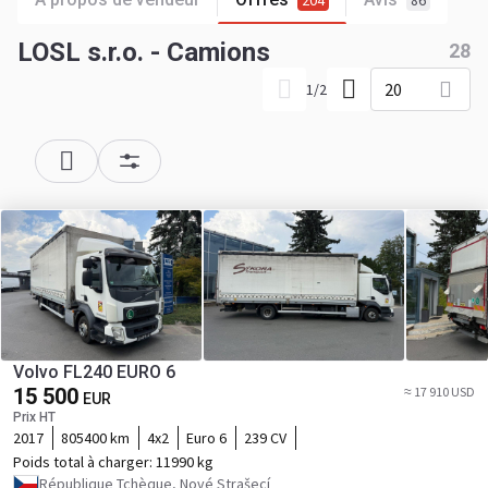
204
86
LOSL s.r.o. - Camions
28
20
1
/
2
Volvo FL240 EURO 6
15 500
≈ 17 910 USD
EUR
Prix HT
2017
805400 km
4x2
Euro 6
239 CV
Poids total à charger:
11990 kg
République Tchèque, Nové Strašecí