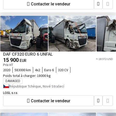
Contacter le vendeur
DAF CF320 EURO 6 UNFAL
15 900
≈ 18 372 USD
EUR
Prix HT
2020
583000 km
4x2
Euro 6
320 CV
Poids total à charger:
18000 kg
DAMAGED
République Tchèque, Nové Strašecí
LOSL s.r.o.
Contacter le vendeur