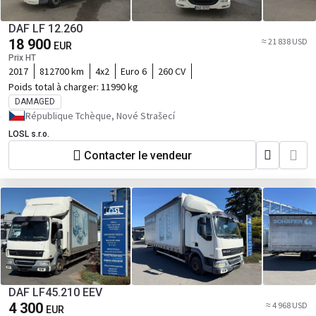
DAF LF 12.260
18 900
≈ 21 838 USD
EUR
Prix HT
2017
812700 km
4x2
Euro 6
260 CV
Poids total à charger:
11990 kg
DAMAGED
République Tchèque, Nové Strašecí
LOSL s.r.o.
Contacter le vendeur
DAF LF45.210 EEV
4 300
≈ 4 968 USD
EUR