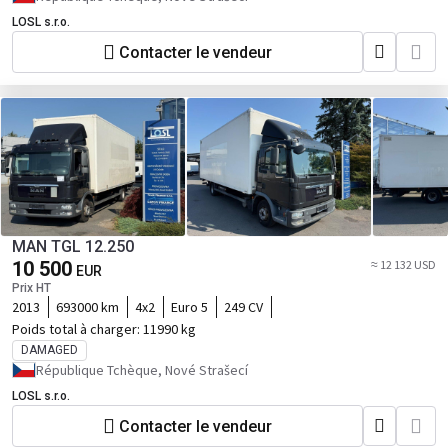
LOSL s.r.o.
Contacter le vendeur
MAN TGL 12.250
10 500
≈ 12 132 USD
EUR
Prix HT
2013
693000 km
4x2
Euro 5
249 CV
Poids total à charger:
11990 kg
DAMAGED
République Tchèque, Nové Strašecí
LOSL s.r.o.
Contacter le vendeur