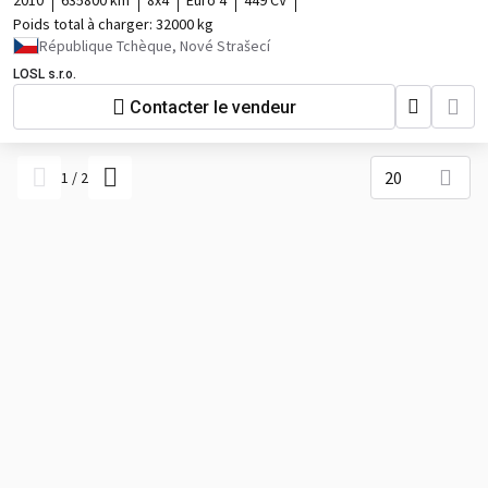
2010
635800 km
8x4
Euro 4
449 CV
Poids total à charger:
32000 kg
République Tchèque, Nové Strašecí
LOSL s.r.o.
Contacter le vendeur
20
1
/
2