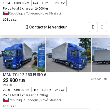
1994
180000 km
6x4
Euro 1
269 CV
Poids total à charger:
24000 kg
République Tchèque, Nové Strašecí
LOSL s.r.o.
Contacter le vendeur
MAN TGL12.250 EURO 6
22 900
≈ 26 460 USD
EUR
Prix HT
2016
556800 km
4x2
Euro 6
249 CV
Poids total à charger:
11990 kg
République Tchèque, Nové Strašecí
LOSL s.r.o.