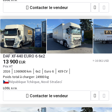
LOSL s.r.o.
Contacter le vendeur
DAF XF440 EURO 6 6x2
13 900
≈ 16 061 USD
EUR
Prix HT
2016
1360600 km
6x2
Euro 6
439 CV
Poids total à charger:
24900 kg
République Tchèque, Nové Strašecí
LOSL s.r.o.
Contacter le vendeur