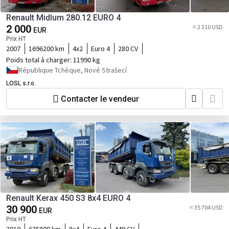
Renault Midlum 280.12 EURO 4
2 000
≈ 2 310 USD
EUR
Prix HT
2007
1696200 km
4x2
Euro 4
280 CV
Poids total à charger:
11990 kg
République Tchèque, Nové Strašecí
LOSL s.r.o.
Contacter le vendeur
Renault Kerax 450 S3 8x4 EURO 4
30 900
≈ 35 704 USD
EUR
Prix HT