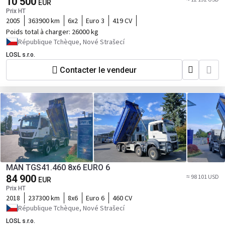
10 500
EUR
Prix HT
2005
363900 km
6x2
Euro 3
419 CV
Poids total à charger:
26000 kg
République Tchèque, Nové Strašecí
LOSL s.r.o.
Contacter le vendeur
MAN TGS41.460 8x6 EURO 6
84 900
≈ 98 101 USD
EUR
Prix HT
2018
237300 km
8x6
Euro 6
460 CV
République Tchèque, Nové Strašecí
LOSL s.r.o.