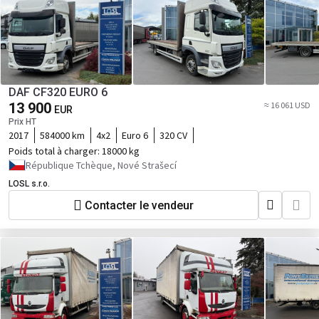
DAF CF320 EURO 6
13 900
≈ 16 061 USD
EUR
Prix HT
2017
584000 km
4x2
Euro 6
320 CV
Poids total à charger:
18000 kg
République Tchèque, Nové Strašecí
LOSL s.r.o.
Contacter le vendeur