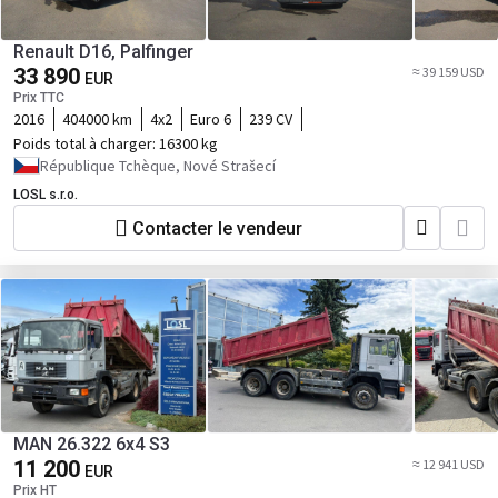
Renault D16, Palfinger
33 890
≈ 39 159 USD
EUR
Prix TTC
2016
404000 km
4x2
Euro 6
239 CV
Poids total à charger:
16300 kg
République Tchèque, Nové Strašecí
LOSL s.r.o.
Contacter le vendeur
MAN 26.322 6x4 S3
11 200
≈ 12 941 USD
EUR
Prix HT