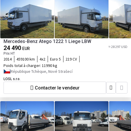
Mercedes-Benz Atego 1222 1 Liege LBW
24 490
≈ 28 297 USD
EUR
Prix HT
2014
459100 km
4x2
Euro 5
219 CV
Poids total à charger:
11990 kg
République Tchèque, Nové Strašecí
LOSL s.r.o.
Contacter le vendeur