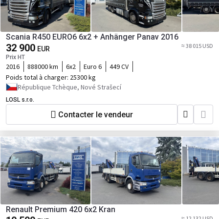
Scania R450 EURO6 6x2 + Anhänger Panav 2016
32 900
≈ 38 015 USD
EUR
Prix HT
2016
888000 km
6x2
Euro 6
449 CV
Poids total à charger:
25300 kg
République Tchèque, Nové Strašecí
LOSL s.r.o.
Contacter le vendeur
Renault Premium 420 6x2 Kran
≈ 12 132 USD