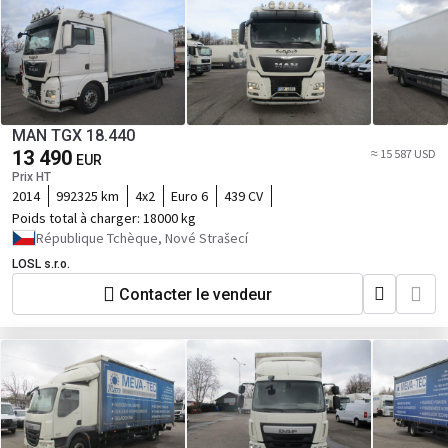
MAN TGX 18.440
13 490
≈ 15 587 USD
EUR
Prix HT
2014
992325 km
4x2
Euro 6
439 CV
Poids total à charger:
18000 kg
République Tchèque, Nové Strašecí
LOSL s.r.o.
Contacter le vendeur