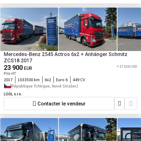
Mercedes-Benz 2545 Actros 6x2 + Anhänger Schmitz
ZCS18 2017
23 900
≈ 27 616 USD
EUR
Prix HT
2017
1033500 km
6x2
Euro 6
449 CV
République Tchèque, Nové Strašecí
LOSL s.r.o.
Contacter le vendeur