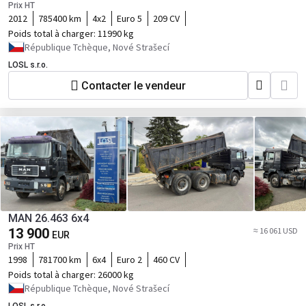
Prix HT
2012
785400 km
4x2
Euro 5
209 CV
Poids total à charger:
11990 kg
République Tchèque, Nové Strašecí
LOSL s.r.o.
Contacter le vendeur
MAN 26.463 6x4
13 900
≈ 16 061 USD
EUR
Prix HT
1998
781700 km
6x4
Euro 2
460 CV
Poids total à charger:
26000 kg
République Tchèque, Nové Strašecí