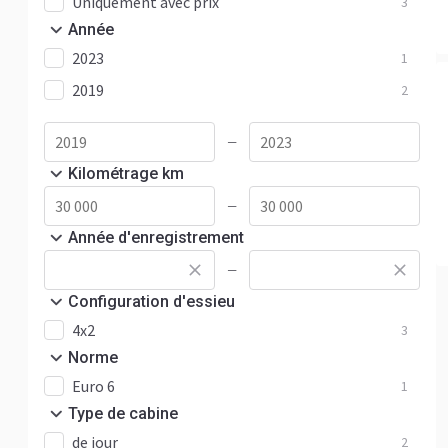
Uniquement avec prix
3
Année
2023
1
2019
2
—
Kilométrage km
—
Année d'enregistrement
—
Configuration d'essieu
4x2
3
Norme
Euro 6
1
Type de cabine
de jour
2