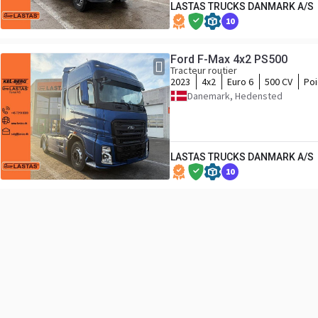
LASTAS TRUCKS DANMARK A/S
10
Ford F-Max 4x2 PS500
Tracteur routier
2023
4x2
Euro 6
500 CV
Poi
Danemark, Hedensted
LASTAS TRUCKS DANMARK A/S
10