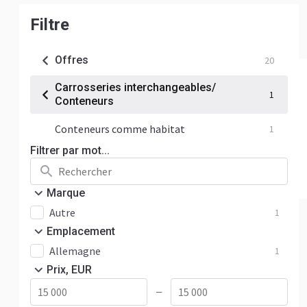
Filtre
Offres
20
Carrosseries interchangeables/
1
Conteneurs
Conteneurs comme habitat
1
Filtrer par mot...
Marque
Autre
1
Emplacement
Allemagne
1
Prix, EUR
—