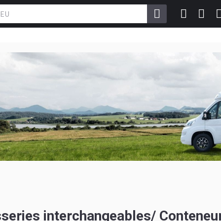
sseries interchangeables/ Conteneu