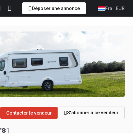
Déposer une annonce
Fra
| EUR
S'abonner à ce vendeur
Contacter le vendeur
rs
1