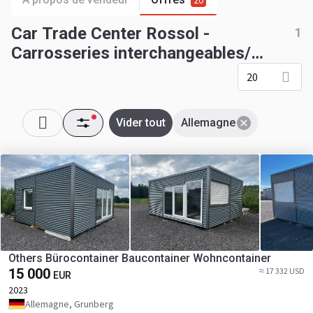
20
Car Trade Center Rossol -
1
Carrosseries interchangeables/
Conteneurs - Allemagne
20
Vider tout
Allemagne
Others Bürocontainer Baucontainer Wohncontainer
15 000
≈ 17 332 USD
EUR
2023
Allemagne, Grunberg