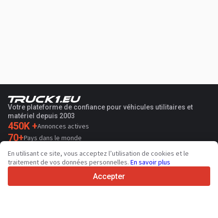
Votre plateforme de confiance pour véhicules utilitaires et
matériel depuis 2003
450K +
Annonces actives
70+
Pays dans le monde
36
Langues prises en charge
En utilisant ce site, vous acceptez l’utilisation de cookies et le
traitement de vos données personnelles.
En savoir plus
4.7/5
Trustpilot
Accepter
Aux vendeurs
Services de promotion