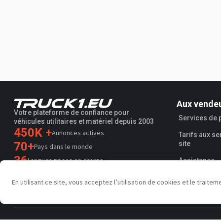
Aux vende
Votre plateforme de confiance pour
Services de
véhicules utilitaires et matériel depuis 2003
450K +
Annonces actives
Tarifs aux se
70+
site
Pays dans le monde
36
Langues prises en charge
Assistance
4.7/5
En utilisant ce site, vous acceptez l’utilisation de cookies et le trai
Trustpilot