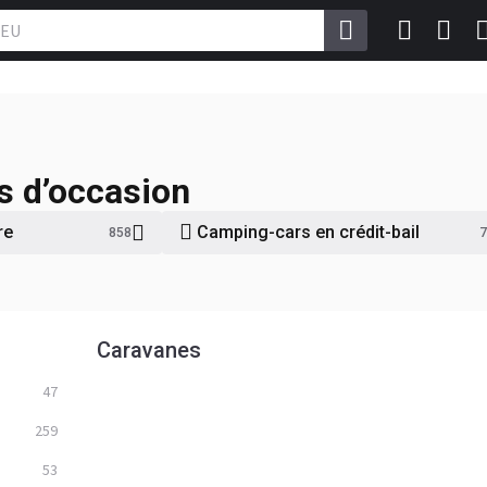
 d’occasion
re
Camping-cars en crédit-bail
858
7
Caravanes
47
259
53