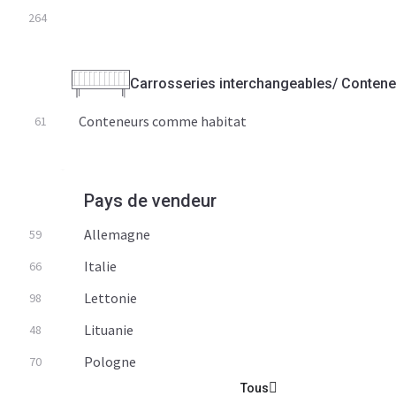
264
Carrosseries interchangeables/ Conten
Conteneurs comme habitat
61
Pays de vendeur
Allemagne
59
Italie
66
Lettonie
98
Lituanie
48
Pologne
70
Tous