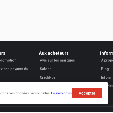
urs
Aux acheteurs
Infor
 promotion
Avis sur les marques
À prop
rvices payants du
Salons
Blog
Crédit-bail
Informa
Vende
Accepter
tement de vos données personnelles.
En savoir plus