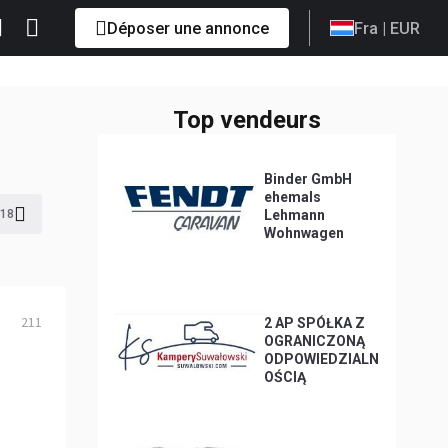
Déposer une annonce
Fra
| EUR
Top vendeurs
Binder GmbH
ehemals
18
Lehmann
Wohnwagen
211
2 AP SPÓŁKA Z
OGRANICZONĄ
ODPOWIEDZIALN
OŚCIĄ