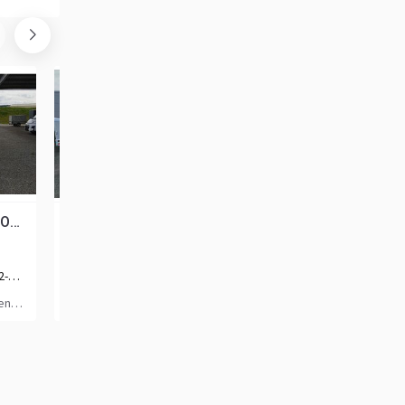
Weinsberg X-CURSION VAN 500 MQ EDITION [PEPPER] ohne Hubbe
Weinsberg X-CURSION CUV 500 MQ PEPPER
76 743
57 899
EUR
EUR
2024, 17500 km, Diesel, 2-essieu
2024, 5868 km, Diesel
fen
Pologne, Wrocław
Allemagne, Deißlingen-Lauffe