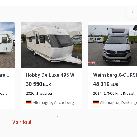
FIAT Weinsberg Carasuite 650 MF 2.3 Mjet
Hobby De Luxe 495 WFB 2026 AUTARK Ambiente 1800kg.++
30 550
48 319
EUR
EUR
2019, 99249 km, 4x2, Diesel, 2-essieu
2026, 1-essieu
Allemagne, Ascheberg
Allemagne, Deißlingen-Lauf
Voir tout