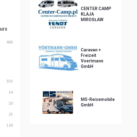
CENTER CAMP
KLAJA
MIROSŁAW
eurs
468
Caravan +
Freizeit
Voertmann
GmbH
555
34
MS-Reisemobile
20
GmbH
25
126