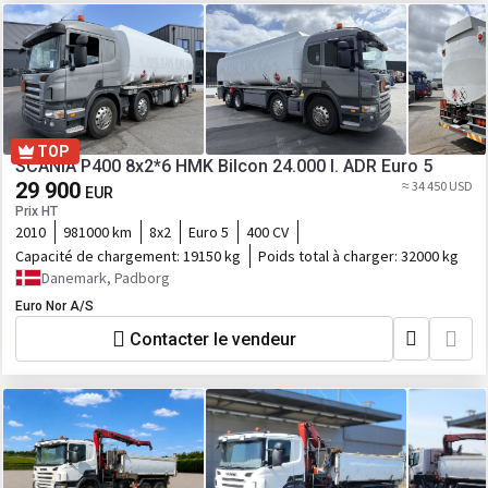
TOP
SCANIA P400 8x2*6 HMK Bilcon 24.000 l. ADR Euro 5
29 900
≈ 34 450 USD
EUR
Prix HT
2010
981000 km
8x2
Euro 5
400 CV
Capacité de chargement:
19150 kg
Poids total à charger:
32000 kg
Danemark, Padborg
Euro Nor A/S
Contacter le vendeur