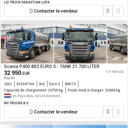
LSI TRUCK SEBASTIAN LUPA
Contacter le vendeur
Scania P400 8X2 EURO 5 - TANK 21.700 LITER
32 950
≈ 37 964 USD
EUR
Prix HT
2011
833347 km
8x2
Euro 5
400 CV
Capacité de chargement:
16750 kg
Poids total à charger:
32000 kg
Les Pays-Bas, Groot-Ammers
RH TRUCKS B.V.
Contacter le vendeur