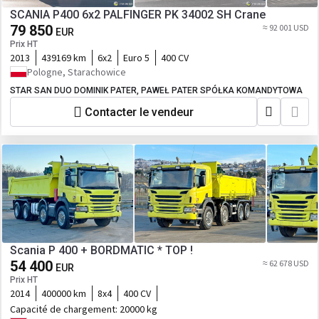
SCANIA P400 6x2 PALFINGER PK 34002 SH Crane
79 850
≈ 92 001 USD
EUR
Prix HT
2013
439169 km
6x2
Euro 5
400 CV
Pologne, Starachowice
STAR SAN DUO DOMINIK PATER, PAWEŁ PATER SPÓŁKA KOMANDYTOWA
Contacter le vendeur
Scania P 400 + BORDMATIC * TOP !
54 400
≈ 62 678 USD
EUR
Prix HT
2014
400000 km
8x4
400 CV
Capacité de chargement:
20000 kg