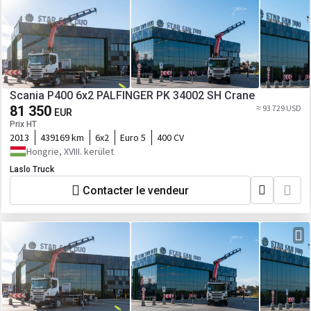
Scania P400 6x2 PALFINGER PK 34002 SH Crane
81 350
≈ 93 729 USD
EUR
Prix HT
2013
439169 km
6x2
Euro 5
400 CV
Hongrie, XVIII. kerület
Laslo Truck
Contacter le vendeur