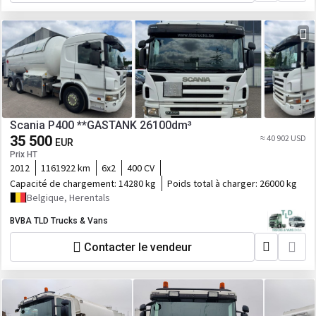
Scania P400 **GASTANK 26100dm³
35 500
≈ 40 902 USD
EUR
Prix HT
2012
1161922 km
6x2
400 CV
Capacité de chargement:
14280 kg
Poids total à charger:
26000 kg
Belgique, Herentals
BVBA TLD Trucks & Vans
Contacter le vendeur