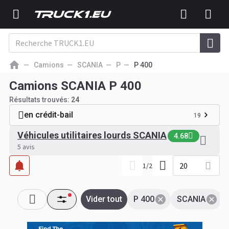
Camions
SCANIA
P
P 400
Camions SCANIA P 400
Résultats trouvés:
24
en crédit-bail
19
Véhicules utilitaires lourds SCANIA
4.68
5 avis
20
1
/
2
Vider tout
P 400
SCANIA