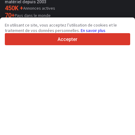
matériel depuis 2003
450K +
Annonces actives
70+
Pays dans le monde
36
Langues prises en charge
En utilisant ce site, vous acceptez l’utilisation de cookies et le
traitement de vos données personnelles.
En savoir plus
4.7/5
Trustpilot
Accepter
Aux vendeurs
Services de promotion
Tarifs aux services payants du site
Assistance
Aux acheteurs
Avis sur les marques
Salons
Crédit-bail