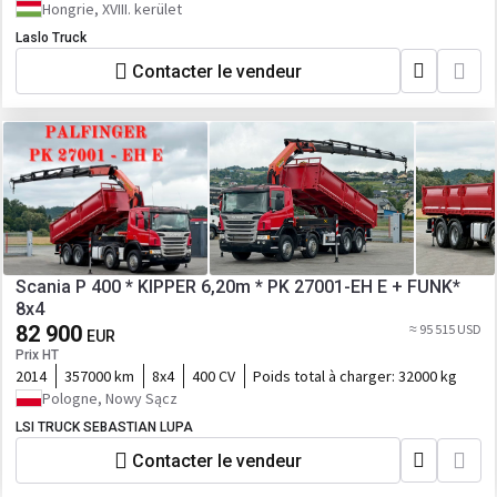
Hongrie, XVIII. kerület
Laslo Truck
Contacter le vendeur
Scania P 400 * KIPPER 6,20m * PK 27001-EH E + FUNK*
8x4
82 900
≈ 95 515 USD
EUR
Prix HT
2014
357000 km
8x4
400 CV
Poids total à charger:
32000 kg
Pologne, Nowy Sącz
LSI TRUCK SEBASTIAN LUPA
Contacter le vendeur