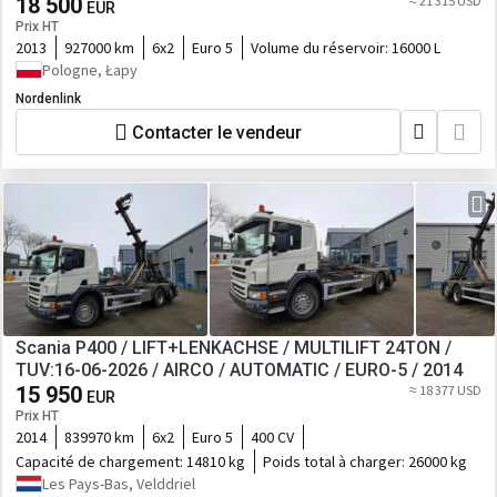
18 500
≈ 21 315 USD
EUR
Prix HT
2013
927000 km
6x2
Euro 5
Volume du réservoir:
16000 L
Pologne, Łapy
Nordenlink
Contacter le vendeur
Scania P400 / LIFT+LENKACHSE / MULTILIFT 24TON /
TUV:16-06-2026 / AIRCO / AUTOMATIC / EURO-5 / 2014
15 950
≈ 18 377 USD
EUR
Prix HT
2014
839970 km
6x2
Euro 5
400 CV
Capacité de chargement:
14810 kg
Poids total à charger:
26000 kg
Les Pays-Bas, Velddriel