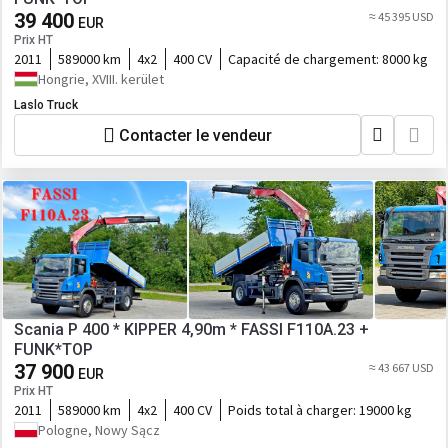
39 400
≈ 45 395 USD
EUR
Prix HT
2011
589000 km
4x2
400 CV
Capacité de chargement:
8000 kg
Hongrie, XVIII. kerület
Laslo Truck
Contacter le vendeur
Scania P 400 * KIPPER 4,90m * FASSI F110A.23 +
FUNK*TOP
37 900
≈ 43 667 USD
EUR
Prix HT
2011
589000 km
4x2
400 CV
Poids total à charger:
19000 kg
Pologne, Nowy Sącz