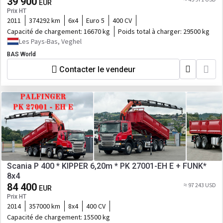
39 900
EUR
Prix HT
2011
374292 km
6x4
Euro 5
400 CV
Capacité de chargement:
16670 kg
Poids total à charger:
29500 kg
Les Pays-Bas, Veghel
BAS World
Contacter le vendeur
Scania P 400 * KIPPER 6,20m * PK 27001-EH E + FUNK*
8x4
84 400
≈ 97 243 USD
EUR
Prix HT
2014
357000 km
8x4
400 CV
Capacité de chargement:
15500 kg