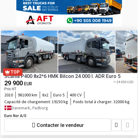
TOP
Scania P400 8x2*6 HMK Bilcon 24.000 l. ADR Euro 5
29 900
≈ 34 450 USD
EUR
Prix HT
2010
981000 km
8x2
Euro 5
400 CV
Capacité de chargement:
19150 kg
Poids total à charger:
32000 kg
Danemark, Padborg
Euro Nor A/S
Contacter le vendeur