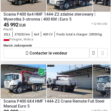
Scania P400 6x4 HMF 1444-Z2 zdalnie sterowany |
Wywrotka 3-stronna | 400 KM | Euro 5
45 992
≈ 52 991 USD
EUR
Prix HT
2011
374292 km
6x4
400 CV
Poids total à charger:
29500 kg
Pologne, Wolica
Marcin Jedrzejewski
Contacter le vendeur
Scania P400 6X4 HMF 1444-Z2 Crane Remote Full Steel
Manual Euro 5
≈ 45 971 USD