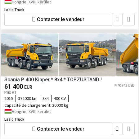
Hongrie, XVIII. kerület
Laslo Truck
Contacter le vendeur
Scania P 400 Kipper * 8x4 * TOPZUSTAND !
61 400
≈ 70 743 USD
EUR
Prix HT
2015
372000 km
8x4
400 CV
Capacité de chargement:
20000 kg
Hongrie, XVIII. kerület
Laslo Truck
Contacter le vendeur