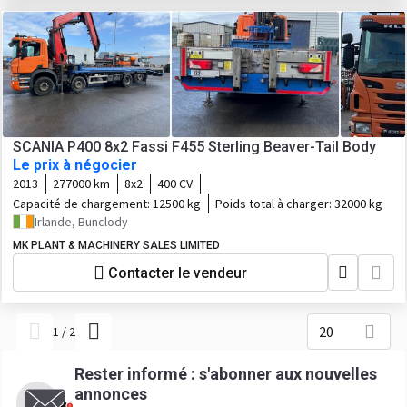
SCANIA P400 8x2 Fassi F455 Sterling Beaver-Tail Body
Le prix à négocier
2013
277000 km
8x2
400 CV
Capacité de chargement:
12500 kg
Poids total à charger:
32000 kg
Irlande, Bunclody
MK PLANT & MACHINERY SALES LIMITED
Contacter le vendeur
20
1
/
2
Rester informé : s'abonner aux nouvelles
annonces