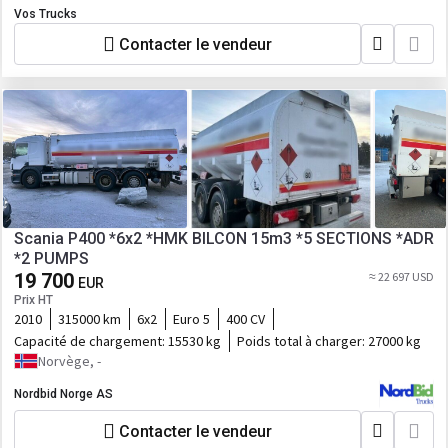
Vos Trucks
Contacter le vendeur
Scania P400 *6x2 *HMK BILCON 15m3 *5 SECTIONS *ADR
*2 PUMPS
19 700
≈ 22 697 USD
EUR
Prix HT
2010
315000 km
6x2
Euro 5
400 CV
Capacité de chargement:
15530 kg
Poids total à charger:
27000 kg
Norvège, -
Nordbid Norge AS
Contacter le vendeur