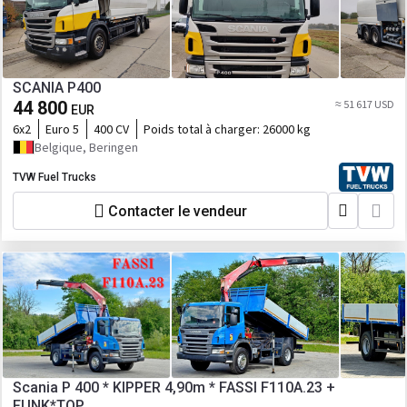
SCANIA P400
44 800
≈ 51 617 USD
EUR
6x2
Euro 5
400 CV
Poids total à charger:
26000 kg
Belgique, Beringen
TVW Fuel Trucks
Contacter le vendeur
Scania P 400 * KIPPER 4,90m * FASSI F110A.23 +
FUNK*TOP