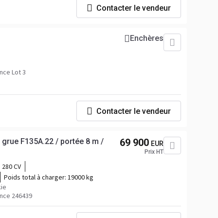
Contacter le vendeur
Enchères
nce Lot 3
Contacter le vendeur
grue F135A.22 / portée 8 m /
69 900
EUR
Prix HT
280 CV
Poids total à charger:
19000 kg
ie
nce 246439