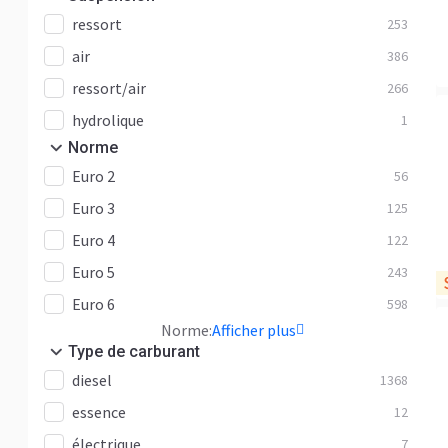
ressort
253
air
386
ressort/air
266
hydrolique
1
Norme
Euro 2
56
Euro 3
125
Euro 4
122
Euro 5
243
Euro 6
598
Norme:
Afficher plus
Type de carburant
diesel
1368
essence
12
électrique
7