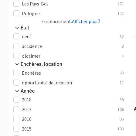
Les Pays-Bas
271
Pologne
151
Emplacement:
Afficher plus
État
neuf
82
accidenté
9
oldtimer
6
Enchères, location
Enchères
69
opportunité de location
11
Année
2018
89
2017
106
2016
95
2015
100