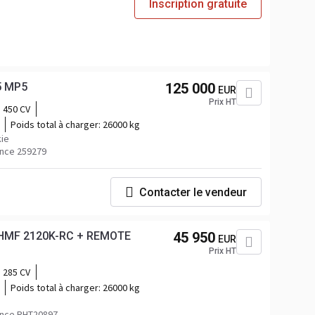
Inscription gratuite
5 MP5
125 000
EUR
Prix HT
450 CV
Poids total à charger:
26000 kg
ie
nce 259279
Contacter le vendeur
+ HMF 2120K-RC + REMOTE
45 950
EUR
Prix HT
285 CV
Poids total à charger:
26000 kg
ence RHT20897