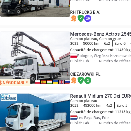
RH TRUCKS B.V.
10
Mercedes-Benz Actros 254
Camion plateau, Camion grue
2022
90000 km
6x2
Euro 6
Capacité de chargement:
11450 kg
Pologne, Wzgórza Krzesławick
Publié: 13h.
Numéro de référe
CIEZAROWKI.PL
2
NÉGOCIABLE
Renault Midlum 270 Dxi EUR
Camion plateau
2012
492000 km
4x2
Euro 5
Capacité de chargement:
11315 kg
Les Pays-Bas, Ede
Publié: 14h.
Numéro de référe