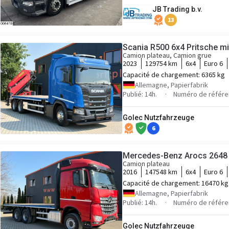
JB Trading b.v.
13
Scania R500 6x4 Pritsche mi
Camion plateau, Camion grue
2023
129754 km
6x4
Euro 6
Capacité de chargement:
6365 kg
Allemagne, Papierfabrik
Publié: 14h.
Numéro de référe
Golec Nutzfahrzeuge
6
Mercedes-Benz Arocs 2648 6
Camion plateau
2016
147548 km
6x4
Euro 6
Capacité de chargement:
16470 kg
Allemagne, Papierfabrik
Publié: 14h.
Numéro de référe
Golec Nutzfahrzeuge