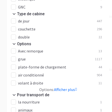
GNC
9
Type de cabine
de jour
447
couchette
296
double
22
Options
Avec remorque
13
grue
1117
plate-forme de chargement
44
air conditionné
904
volant à droite
11
Options:
Afficher plus
Pour transport de
la nourriture
1
animaux
1