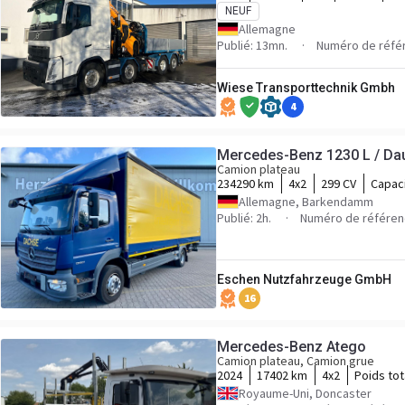
NEUF
Allemagne
Publié: 13mn.
Numéro de réfé
Wiese Transporttechnik Gmbh
4
Mercedes-Benz 1230 L / Da
Camion plateau
234290 km
4x2
299 CV
Capac
Allemagne, Barkendamm
Publié: 2h.
Numéro de référen
Eschen Nutzfahrzeuge GmbH
16
Mercedes-Benz Atego
Camion plateau, Camion grue
2024
17402 km
4x2
Poids tot
Royaume-Uni, Doncaster