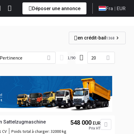
Déposer une annonce
Fra
| EUR
en crédit-bail
1368
Pertinence
20
1
/
90
an Sattelzugmaschine
548 000
EUR
Prix HT
1 CV
Poids total à charger:
32000 kg