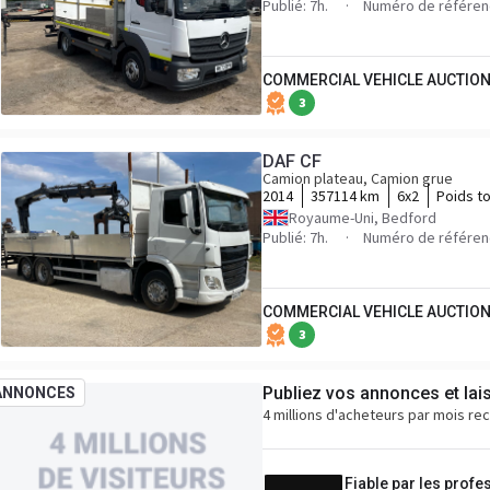
Publié: 7h.
Numéro de référe
COMMERCIAL VEHICLE AUCTION
3
DAF CF
Camion plateau, Camion grue
2014
357114 km
6x2
Poids to
Royaume-Uni, Bedford
Publié: 7h.
Numéro de référen
COMMERCIAL VEHICLE AUCTION
3
Publiez vos annonces et lai
ANNONCES
4 millions d'acheteurs par mois re
Fiable par les profe