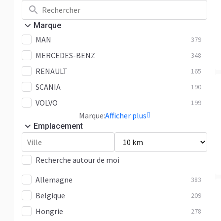
Marque
MAN
379
MERCEDES-BENZ
348
RENAULT
165
SCANIA
190
VOLVO
199
Marque:
Afficher plus
Emplacement
Recherche autour de moi
Allemagne
383
Belgique
209
Hongrie
278