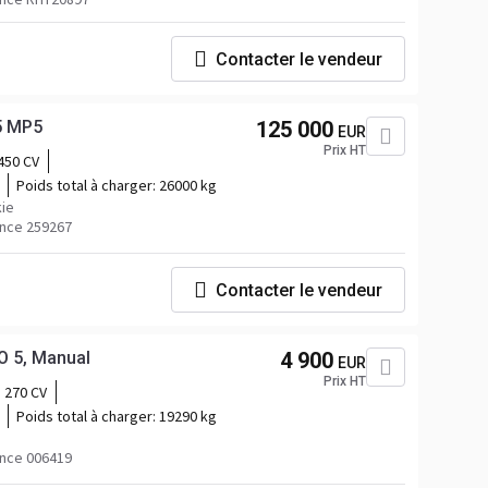
Contacter le vendeur
5 MP5
125 000
EUR
Prix HT
450 CV
Poids total à charger:
26000 kg
ie
nce 259267
Contacter le vendeur
O 5, Manual
4 900
EUR
Prix HT
270 CV
Poids total à charger:
19290 kg
nce 006419