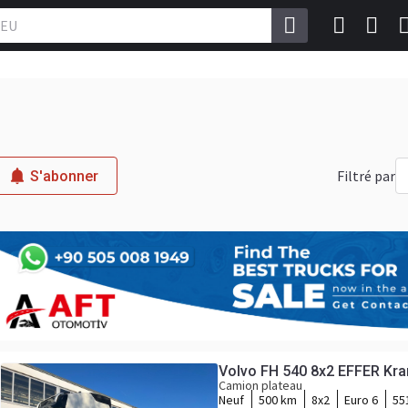
Filtré par
S'abonner
Volvo FH 540 8x2 EFFER Kr
Camion plateau
Neuf
500 km
8x2
Euro 6
55