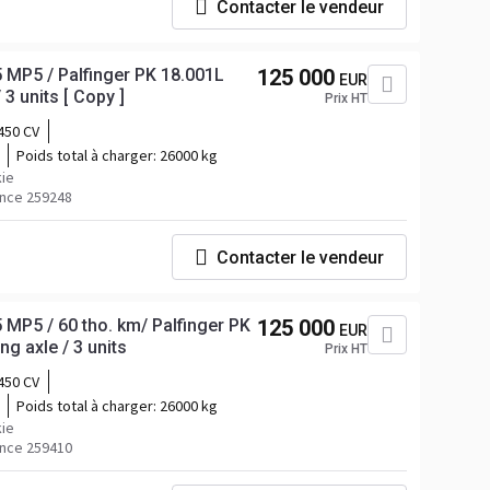
Contacter le vendeur
MP5 / Palfinger PK 18.001L
125 000
EUR
 3 units [ Copy ]
Prix HT
450 CV
Poids total à charger:
26000 kg
ie
nce 259248
Contacter le vendeur
MP5 / 60 tho. km/ Palfinger PK
125 000
EUR
ng axle / 3 units
Prix HT
450 CV
Poids total à charger:
26000 kg
ie
nce 259410