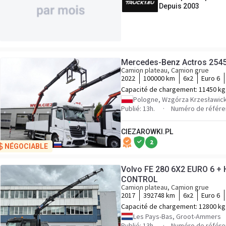
Depuis 2003
Mercedes-Benz Actros 254
Camion plateau, Camion grue
2022
100000 km
6x2
Euro 6
Capacité de chargement:
11450 kg
Pologne, Wzgórza Krzesławick
Publié: 13h.
Numéro de référe
CIEZAROWKI.PL
2
NÉGOCIABLE
Volvo FE 280 6X2 EURO 6 
CONTROL
Camion plateau, Camion grue
2017
392748 km
6x2
Euro 6
Capacité de chargement:
12800 kg
Les Pays-Bas, Groot-Ammers
Publié: 13h.
Numéro de référ