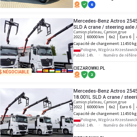
6
Mercedes-Benz Actros 2545 
SLD A crane / steering axle /
Camion plateau, Camion grue
2022
60000 km
6x2
Euro 6
Capacité de chargement:
11450 kg
Pologne, Wzgórza Krzesławick
Publié: 14h.
Numéro de référe
CIEZAROWKI.PL
NÉGOCIABLE
2
Mercedes-Benz Actros 2545 
18.001L SLD A crane / steeri
Camion plateau, Camion grue
2022
60000 km
6x2
Euro 6
Capacité de chargement:
11450 kg
Pologne, Wzgórza Krzesławick
Publié: 14h.
Numéro de référe