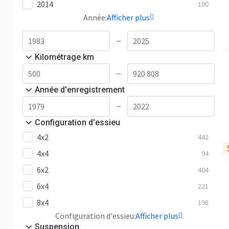
2014
100
Année:
Afficher plus
—
Kilométrage km
—
Année d'enregistrement
—
Configuration d'essieu
4x2
442
4x4
94
6x2
404
6x4
221
8x4
198
Configuration d'essieu:
Afficher plus
Suspension