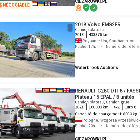
CIEZAROWKI.PL
NÉGOCIABLE
2
2018 Volvo FM82FR
Camion plateau
2018
438376 km
Royaume-Uni, Southampton
Publié: 17h.
Numéro de référe
Waterbrook Auctions
RENAULT C280 DTI 8 / FASSI 
Plateau 15 EPAL / 8 unités
Camion plateau, Camion grue
2021
160000 km
4x2
Euro 6
Capacité de chargement:
8030 kg
Pologne, Wzgórza Krzesławick
Publié: 20h.
Numéro de référe
CIEZAROWKI.PL