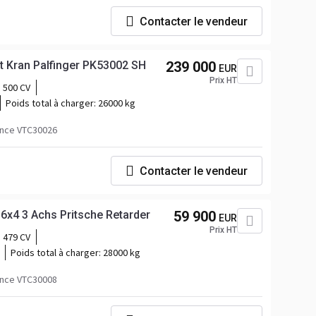
Contacter le vendeur
t Kran Palfinger PK53002 SH
239 000
EUR
Prix HT
500 CV
Poids total à charger:
26000 kg
nce VTC30026
Contacter le vendeur
x4 3 Achs Pritsche Retarder
59 900
EUR
Prix HT
479 CV
Poids total à charger:
28000 kg
nce VTC30008