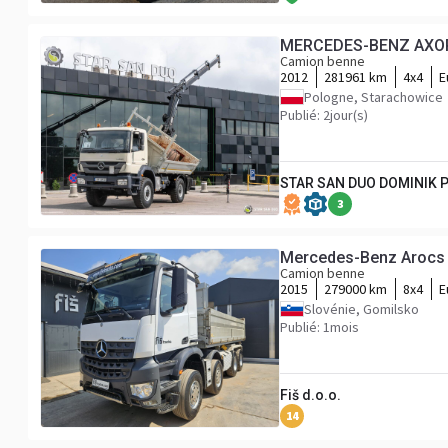
Camion benne
2012
281961 km
4x4
E
Pologne, Starachowice
Publié: 2jour(s)
STAR SAN DUO DOMINIK 
3
Mercedes-Benz Arocs 3
Camion benne
2015
279000 km
8x4
E
Slovénie, Gomilsko
Publié: 1mois
Fiš d.o.o.
14