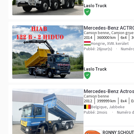
Laslo Truck
Mercedes-Benz ACTR
Camion benne, Camion grue
2014
360000 km
6x4
3
Hongrie, XVIII. kerület
Publié: 26jour(s)
Numéro
Laslo Truck
Camion benne
2012
399999 km
8x4
E
Belgique, Jabbeke
Publié: 2mois
Numéro d
RONNY SCHOUT