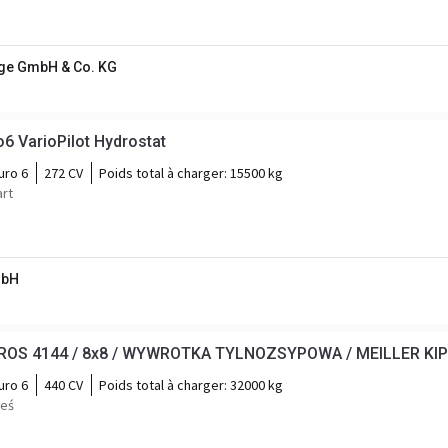
ge GmbH & Co. KG
 VarioPilot Hydrostat
uro 6
272 CV
Poids total à charger:
15500 kg
art
mbH
S 4144 / 8x8 / WYWROTKA TYLNOZSYPOWA / MEILLER KIP
uro 6
440 CV
Poids total à charger:
32000 kg
ieś