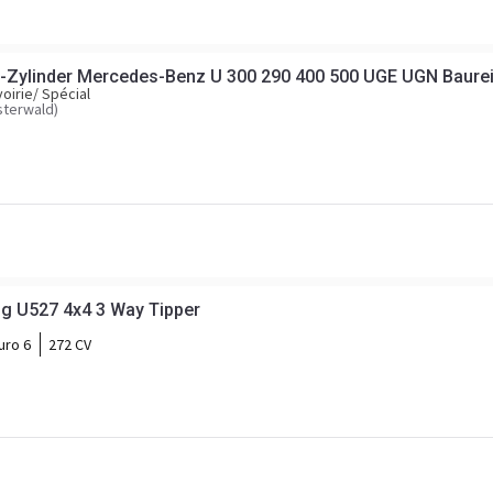
-Zylinder Mercedes-Benz U 300 290 400 500 UGE UGN Baurei
oirie/ Spécial
sterwald)
 U527 4x4 3 Way Tipper
uro 6
272 CV