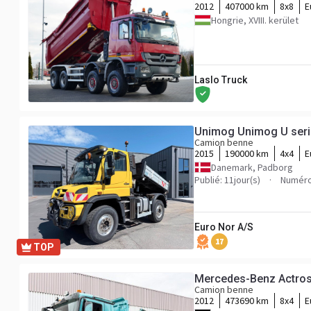
2012
407000 km
8x8
E
Hongrie, XVIII. kerület
Laslo Truck
Unimog Unimog U serie 
Camion benne
2015
190000 km
4x4
E
Danemark, Padborg
Publié: 11jour(s)
Numéro
Euro Nor A/S
17
TOP
Mercedes-Benz Actros 
Camion benne
2012
473690 km
8x4
E