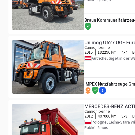
Braun Kommunalfahrzeu
Unimog U527 UGE Euro6
Camion benne
2015
192290 km
4x4
E
Autriche, Siget in der W
IMPEX Nutzfahrzeuge G
5
MERCEDES-BENZ ACTRO
Camion benne
2012
407000 km
8x8
E
Pologne, Leśna-Stara W
Publié: 2mois