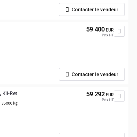
Contacter le vendeur
59 400
EUR
Prix HT
Contacter le vendeur
Mercedes-Benz Actros MP 3, 3241/8x4, Actros MP 3, 3241/8x4, Alukipper Bordmatik, Kli-Ret
59 292
EUR
Prix HT
:
35000 kg