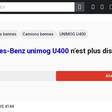
s bennes
Camions bennes
UNIMOG U400
es-Benz unimog U400
n’est plus di
All
OS 4144