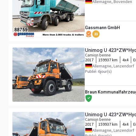
Allemagne, Bovenden
Gassmann GmbH
21
Unimog U 423*ZW*Hydr
Camion benne
2017
159937 km
4x4
E
Allemagne, Lanzendorf
Publié: 6jour(s)
Braun Kommunalfahrzeu
Unimog U 423*ZW*Hydr
Camion benne
2017
159937 km
4x4
E
Allemagne, Lanzendorf
Publié: 6jour(s)