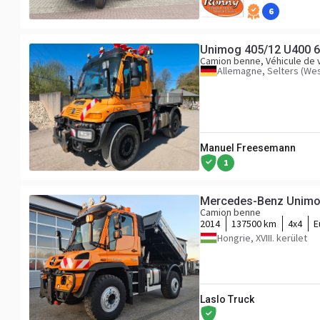
6
Unimog 405/12 U400 6
Camion benne, Véhicule de v
Allemagne, Selters (We
Manuel Freesemann
1
Mercedes-Benz Unimog
Camion benne
2014
137500 km
4x4
E
Hongrie, XVIII. kerület
Laslo Truck