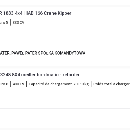
MERCEDES-BENZ AXOR 1833 4x4 HIAB 166 Crane Kipper
uro 5
330 CV
PATER, PAWEŁ PATER SPÓŁKA KOMANDYTOWA
248 8X4 meiller bordmatic - retarder
uro 6
480 CV
Capacité de chargement:
20350 kg
Poids total à charger