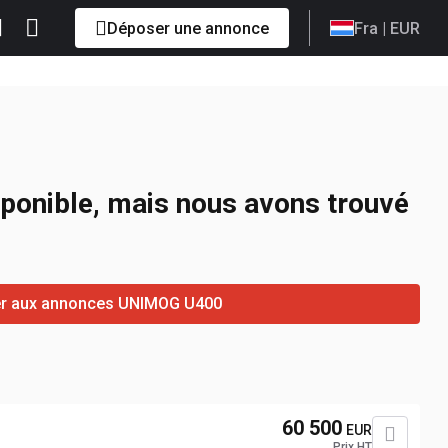
Déposer une annonce
Fra
| EUR
sponible, mais nous avons trouvé
er aux annonces UNIMOG U400
60 500
EUR
Prix HT