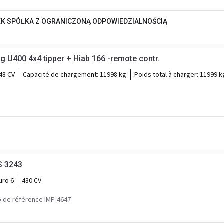
EK SPÓŁKA Z OGRANICZONĄ ODPOWIEDZIALNOŚCIĄ
U400 4x4 tipper + Hiab 166 -remote contr.
48 CV
Capacité de chargement:
11998 kg
Poids total à charger:
11999 k
S 3243
uro 6
430 CV
 de référence IMP-4647