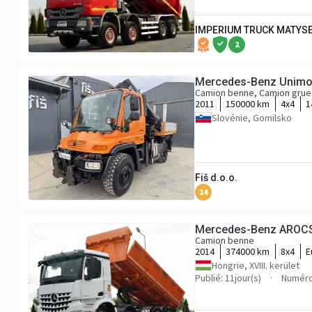
IMPERIUM TRUCK MATYS
2
Mercedes-Benz Unimog 
Camion benne, Camion grue
2011
150000 km
4x4
1
Slovénie, Gomilsko
Fiš d.o.o.
14
Mercedes-Benz AROC
Camion benne
2014
374000 km
8x4
E
Hongrie, XVIII. kerület
Publié: 11jour(s)
Numéro